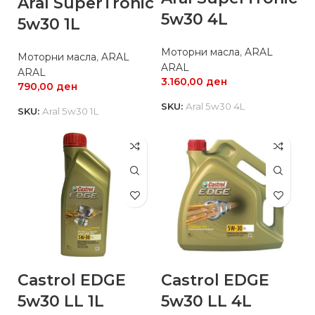
Aral SuperTronic
5w30 4L
5w30 1L
Моторни масла
,
ARAL
Моторни масла
,
ARAL
ARAL
ARAL
3.160,00
ден
790,00
ден
SKU:
Aral 5w30 4L
SKU:
Aral 5w30 1L
Castrol EDGE
Castrol EDGE
5w30 LL 1L
5w30 LL 4L