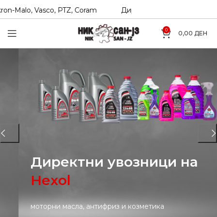
o, Vasco, PTZ, Coram
Директни увозници на Hexol, Teknor
0
0,00
ДЕН
Директни увозници на
Hexol
моторни масла, антифриз и козметика
Е-Продавница