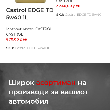
CASTROL
3.340,00
ден
Castrol EDGE TD
SKU:
Castrol EDGE TD 5w40
5w40 1L
4L
Моторни масла
,
CASTROL
CASTROL
870,00
ден
SKU:
Castrol EDGE 5w40 1L
Широк
асортиман
на
производи за вашиот
автомобил