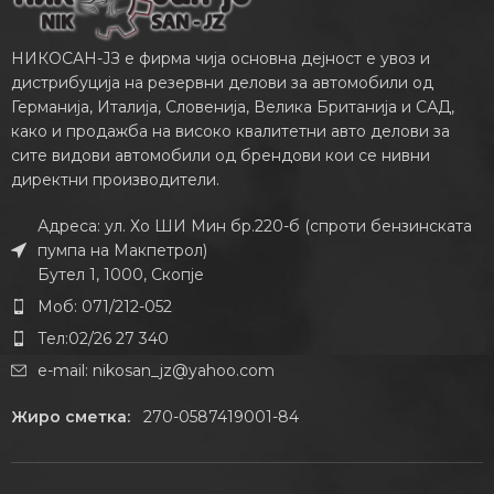
НИКОСАН-ЈЗ е фирма чија основна дејност е увоз и
дистрибуција на резервни делови за автомобили од
Германија, Италија, Словенија, Велика Британија и САД,
како и продажба на високо квалитетни авто делови за
сите видови автомобили од брендови кои се нивни
директни производители.
Адреса: ул. Хо ШИ Мин бр.220-б (спроти бензинската
пумпа на Макпетрол)
Бутел 1, 1000, Скопје
Моб: 071/212-052
Тел:02/26 27 340
e-mail:
nikosan_jz@yahoo.com
Жиро сметка:
270-0587419001-84