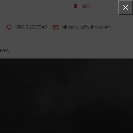
0,00
ДЕН
+389 2 2627340
nikosan_jz@yahoo.com
ТУРА
АСЛА
УНИВЕРЗАЛНИ ПРОИЗВОДИ