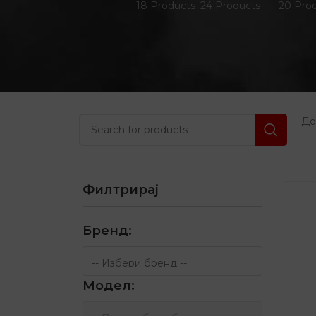
18 Products
24 Products
20 Pro
Д
Филтрирај
Бренд:
Модел: