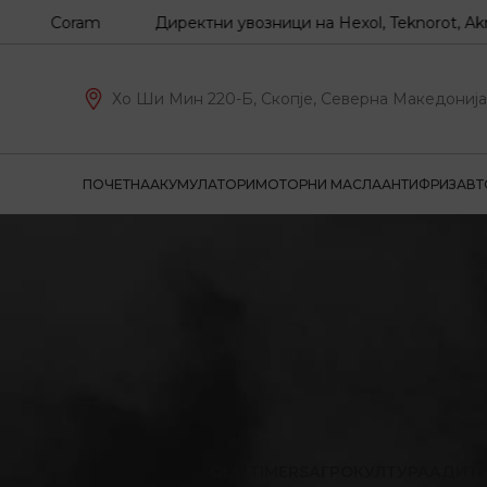
Z, Coram
Директни увозници на Hexol, Teknorot, Akron-M
Хо Ши Мин 220-Б, Скопје, Северна Македонија
ПОЧЕТНА
АКУМУЛАТОРИ
МОТОРНИ МАСЛА
АНТИФРИЗ
АВТ
OLD TIMERS
АГРОКУЛТУРА
АДИТ