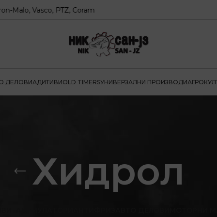
alo, Vasco, PTZ, Coram
О ДЕЛОВИ
АДИТИВИ
OLD TIMERS
УНИВЕРЗАЛНИ ПРОИЗВОДИ
АГРОКУЛ
Хидрол
ИВИ
АКУМУЛАТОРИ
АНТИФРИЗ
АВТО ДЕЛОВИ
МОТОРНИ М