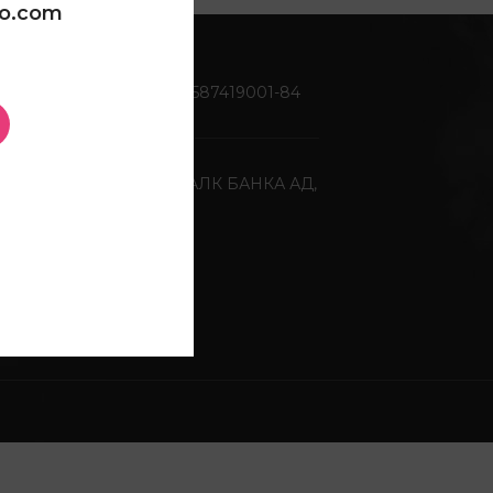
oo.com
Жиро сметка:
270-0587419001-84
Депонентна банка:
ХАЛК БАНКА АД,
Скопје