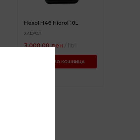
Hexol H46 Hidrol 10L
ХИДРОЛ
3.000,00
ден
litri
ДОДАЈ ВО КОШНИЦА
SKU:
HEXOL H46