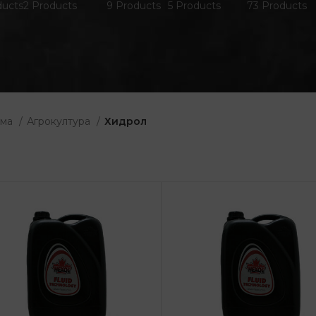
ducts
2 Products
9 Products
5 Products
73 Products
ома
Агрокултура
Хидрол