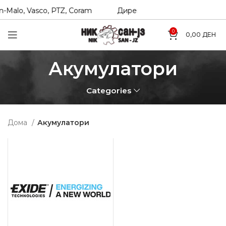
-Malo, Vasco, PTZ, Coram
Директни увозници на Hexol, T
0
0,00
ДЕН
Акумулатори
Categories
Дома
Акумулатори