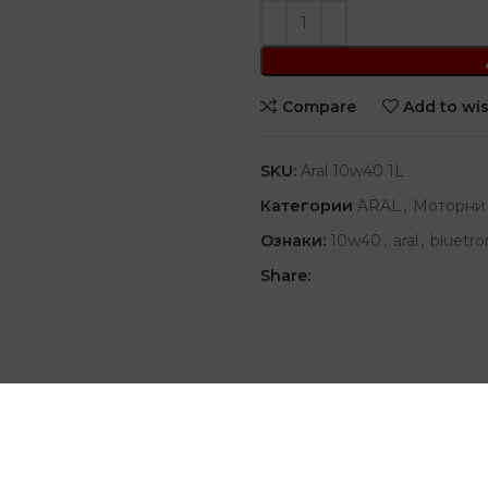
Compare
Add to wis
SKU:
Aral 10w40 1L
Категории
ARAL
,
Моторни 
Ознаки:
10w40
,
aral
,
bluetro
Share:
и