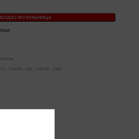
ДОДАЈ ВО КОШНИЦА
hlist
масла
nic
,
maslo
,
ulje
,
масло
,
уље