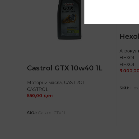
Hexo
Агрокул
HEXOL
HEXOL
Castrol GTX 10w40 1L
3.000,0
Моторни масла
,
CASTROL
SKU:
Hex
CASTROL
550,00
ден
ПРОЧИТАЈ ПОВЕЌЕ
SKU:
Castrol GTX 1L