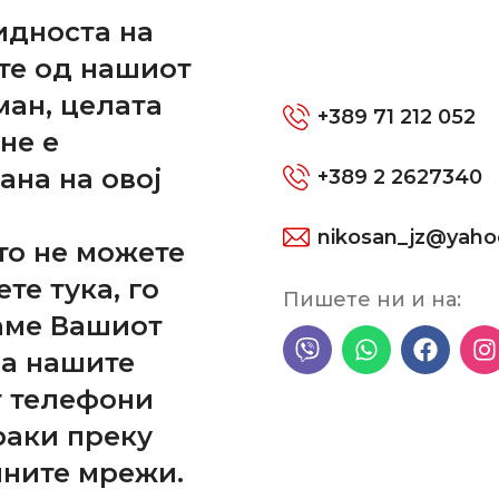
идноста на
те од нашиот
ОПОЛНИТЕЛНИ ИНФОРМАЦИИ
ПРЕГЛЕДИ (0)
ман, целата
+389 71 212 052
не е
вање
ана на овој
+389 2 2627340
nikosan_jz@yah
то не можете
ете тука, го
Пишете ни и на:
аме Вашиот
на нашите
т телефони
раки преку
лните мрежи.