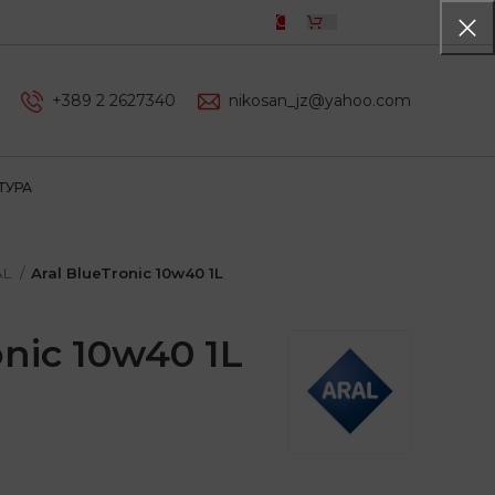
0,00
ДЕН
+389 2 2627340
nikosan_jz@yahoo.com
ТУРА
AL
Aral BlueTronic 10w40 1L
onic 10w40 1L