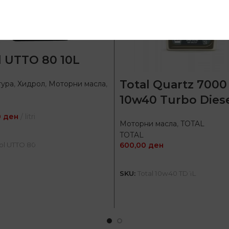
l UTTO 80 10L
Total Quartz 7000
тура
,
Хидрол
,
Моторни масла
,
10w40 Turbo Diese
0
ден
litri
Моторни масла
,
TOTAL
ДОДАЈ ВО КОШНИЦА
TOTAL
ol UTTO 80
600,00
ден
ДОДАЈ ВО КОШНИЦ
SKU:
Total 10w40 TD 1L