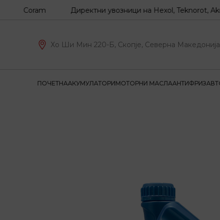
Z, Coram
Директни увозници на Hexol, Teknorot, Akron-M
Хо Ши Мин 220-Б, Скопје, Северна Македонија
ПОЧЕТНА
АКУМУЛАТОРИ
МОТОРНИ МАСЛА
АНТИФРИЗ
АВТ