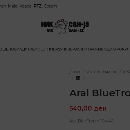
alo, Vasco, PTZ, Coram
О ДЕЛОВИ
АДИТИВИ
OLD TIMERS
УНИВЕРЗАЛНИ ПРОИЗВОДИ
АГРОКУЛ
Дома
Моторни масла
AR
Aral BlueTr
540,00
ден
Aral BlueTronic 10w40