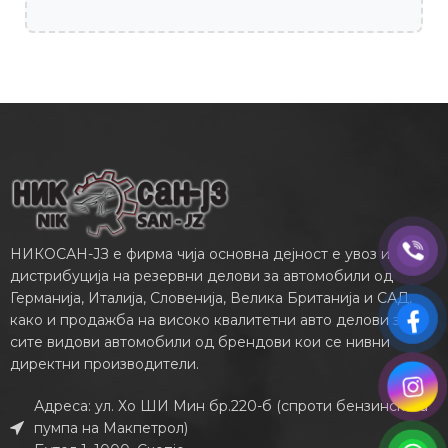
НИКОСАН-ЈЗ е фирма чија основна дејност е увоз и
дистрибуција на резервни делови за автомобили од
Германија, Италија, Словенија, Велика Британија и САД,
како и продажба на високо квалитетни авто делови за
сите видови автомобили од брендови кои се нивни
директни производители.
Адреса: ул. Хо ШИ Мин бр.220-б (спроти бензинската
пумпа на Макпетрол)