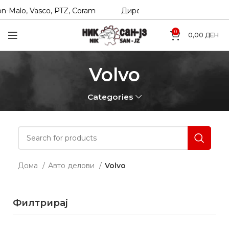
n-Malo, Vasco, PTZ, Coram
Директни увозници на Hexol, T
0
0,00
ДЕН
Volvo
Categories
Дома
Авто делови
Volvo
Филтрирај