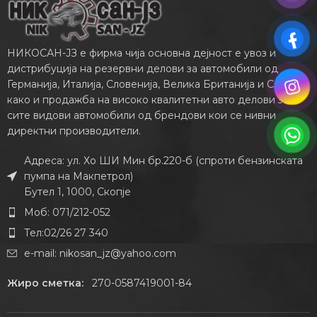
НИКОСАН-ЈЗ е фирма чија основна дејност е увоз и
дистрибуција на резервни делови за автомобили од
Германија, Италија, Словенија, Велика Британија и САД,
како и продажба на високо квалитетни авто делови за
сите видови автомобили од брендови кои се нивни
директни производители.
Адреса: ул. Хо ШИ Мин бр.220-б (спроти бензинската
пумпа на Макпетрол)
Бутел 1, 1000, Скопје
Моб: 071/212-052
Тел:02/26 27 340
e-mail:
nikosan_jz@yahoo.com
Жиро сметка:
270-0587419001-84