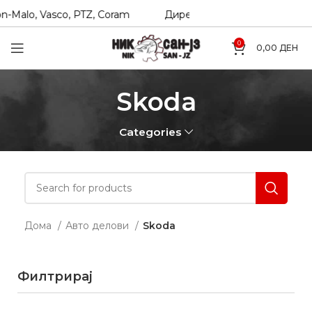
-Malo, Vasco, PTZ, Coram
Директни увозници на Hexol, T
0
0,00
ДЕН
Skoda
Categories
Дома
Авто делови
Skoda
Филтрирај