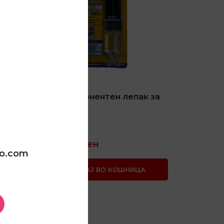
к за
Двокомпонентен лепак за
керамика
АДИТИВИ
380,00
ден
oo.com
А
ДОДАЈ ВО КОШНИЦА
SKU:
EP-300