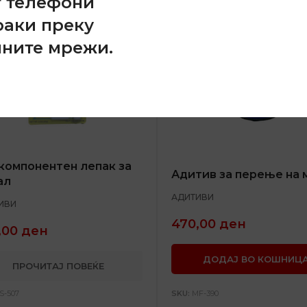
т телефони
раки преку
лните мрежи.
компонентен лепак за
Адитив за перење на 
ал
АДИТИВИ
ИВИ
470,00
ден
,00
ден
ДОДАЈ ВО КОШНИЦ
ПРОЧИТАЈ ПОВЕЌЕ
S-507
SKU:
MF-390