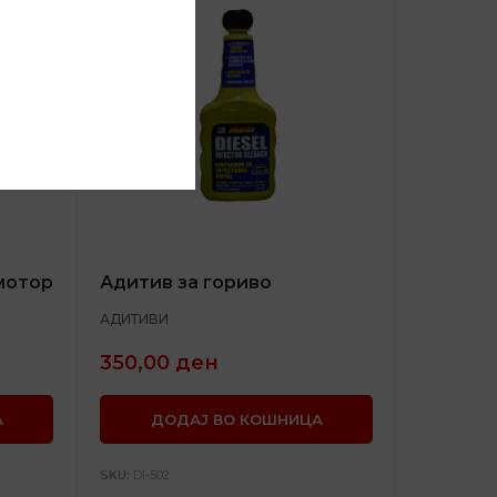
мотор
Адитив за гориво
АДИТИВИ
350,00
ден
А
ДОДАЈ ВО КОШНИЦА
SKU:
DI-502