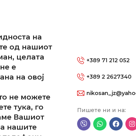
и
идноста на
те од нашиот
ман, целата
Двокомпонентен лепа
+389 71 212 052
не е
керамика
ана на овој
АДИТИВИ
+389 2 2627340
тка спона
530,00
ден
TIMERS
nikosan_jz@yah
то не можете
ДОДАЈ ВО КОШНИЦА
ДОДАЈ ВО КОШНИЦ
ете тука, го
Пишете ни и на:
аме Вашиот
-801
SKU:
EG-330
на нашите