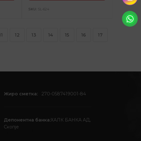
SKU:
SL-624
11
12
13
14
15
16
17
Жиро сметка:
270-0587419001-84
Депонентна банка:
ХАЛК БАНКА АД,
Скопје