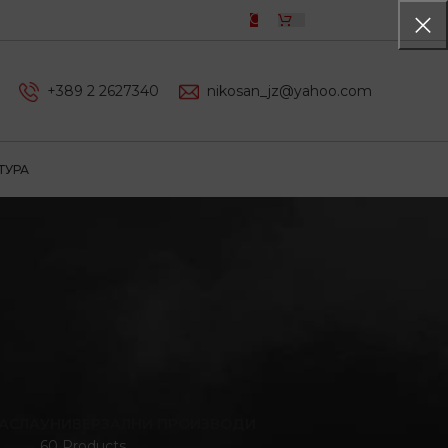
0,00
ДЕН
+389 2 2627340
nikosan_jz@yahoo.com
ТУРА
АСЛА
УНИВЕРЗАЛНИ ПРОИЗВОДИ
60 Products