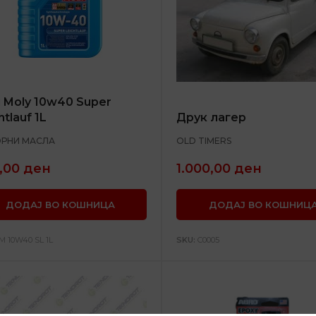
i Moly 10w40 Super
htlauf 1L
Друк лагер
РНИ МАСЛА
OLD TIMERS
,00
ден
1.000,00
ден
ДОДАЈ ВО КОШНИЦА
ДОДАЈ ВО КОШНИЦ
M 10W40 SL 1L
SKU:
C0005