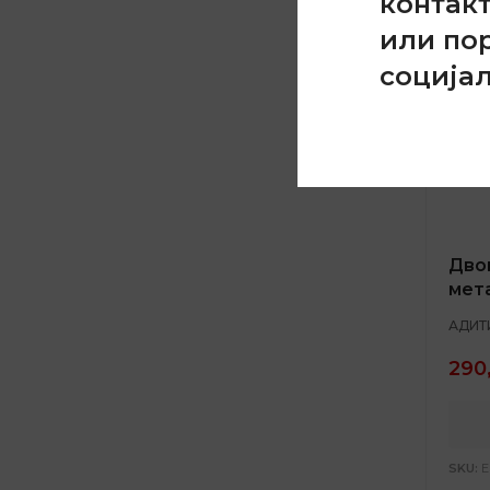
контак
или по
соција
Дво
мет
АДИТ
290
SKU:
E