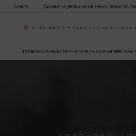
 Coram
Директни увозници на Hexol, Teknorot, Akron-Mal
Хо Ши Мин 220-Б, Скопје, Северна Македонија
ПОЧЕТНА
АКУМУЛАТОРИ
МОТОРНИ МАСЛА
АНТИФРИЗ
АВТ
OLD TIMERS
АГРОКУЛТУРА
АДИТ
18 Products
24 Products
20 Pro