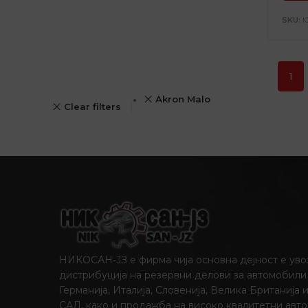
SKU:
I
1
Akron Malo
Clear filters
НИКОСАН-ЈЗ е фирма чија основна дејност е уво
дистрибуција на резервни делови за автомобили
Германија, Италија, Словенија, Велика Британија 
САД, како и продажба на високо квалитетни авто