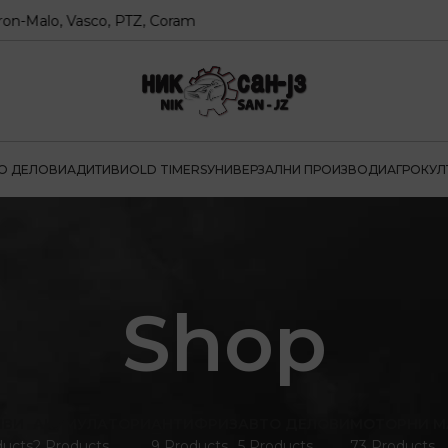
o, Vasco, PTZ, Coram
О ДЕЛОВИ
АДИТИВИ
OLD TIMERS
УНИВЕРЗАЛНИ ПРОИЗВОДИ
АГРОКУЛ
Shop
ИВИ
АКУМУЛАТОРИ
АНТИФРИЗ
АВТО ДЕЛОВИ
МОТОРНИ М
ducts
2 Products
9 Products
5 Products
73 Products