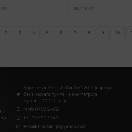
C-509
SKU:
AB-500
2
3
4
5
6
7
8
9
10
Адреса: ул. Хо ШИ Мин бр.220-б (спроти
бензинската пумпа на Макпетрол)
Бутел 1, 1000, Скопје
Моб: 071/212-052
з и
 од
Тел:02/26 27 340
и
e-mail:
nikosan_jz@yahoo.com