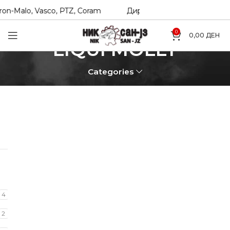
n-Malo, Vasco, PTZ, Coram
Директни увозници на Hexol, 
0
0,00
ДЕН
LIQUI MOLLY
Categories
4
2