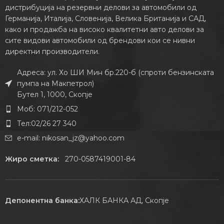
дистрибуција на резервни делови за автомобили од
Германија, Италија, Словенија, Велика Британија и САД,
како и продажба на високо квалитетни авто делови за
сите видови автомобили од брендови кои се нивни
директни производители.
Адреса: ул. Хо ШИ Мин бр.220-б (спроти бензинската
пумпа на Макпетрол)
Бутел 1, 1000, Скопје
Моб: 071/212-052
Тел:02/26 27 340
e-mail:
nikosan_jz@yahoo.com
Жиро сметка:
270-0587419001-84
Депонентна банка:
ХАЛК БАНКА АД, Скопје