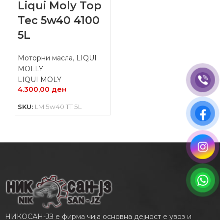
Liqui Moly Top
Tec 5w40 4100
5L
Моторни масла
,
LIQUI
MOLLY
LIQUI MOLY
4.300,00
ден
SKU:
LM 5w40 TT 5L
НИКОСАН-ЈЗ е фирма чија основна дејност е увоз и