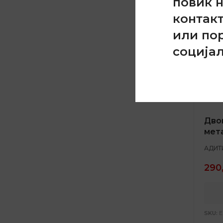
повик 
контак
или по
соција
Дво
мет
АДИТ
290
SKU:
E