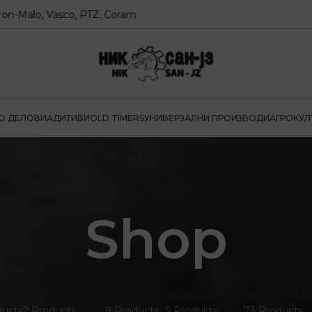
, Vasco, PTZ, Coram
О ДЕЛОВИ
АДИТИВИ
OLD TIMERS
УНИВЕРЗАЛНИ ПРОИЗВОДИ
АГРОКУЛ
Shop
ИВИ
АКУМУЛАТОРИ
АНТИФРИЗ
АВТО ДЕЛОВИ
МОТОРНИ М
ducts
2 Products
9 Products
5 Products
73 Products