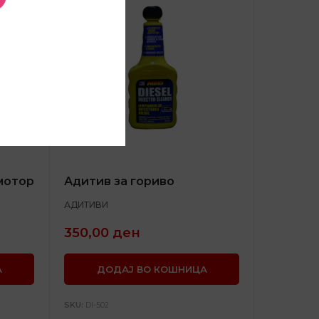
мотор
Адитив за гориво
АДИТИВИ
350,00
ден
А
ДОДАЈ ВО КОШНИЦА
SKU:
DI-502