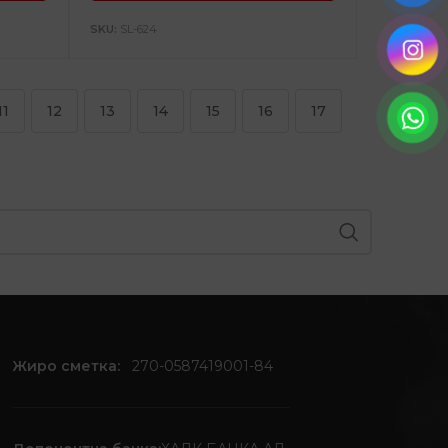
SKU:
SL-624
11
12
13
14
15
16
17
Жиро сметка:
270-0587419001-84