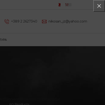
0,00
ДЕН
+389 2 2627340
nikosan_jz@yahoo.com
ТУРА
АСЛА
УНИВЕРЗАЛНИ ПРОИЗВОДИ
60 Products