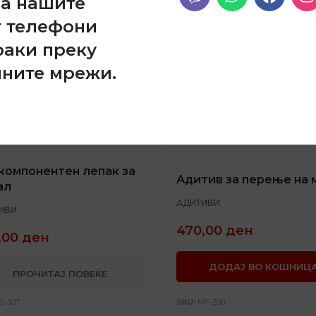
на нашите
т телефони
раки преку
лните мрежи.
компонентен лепак за
Адитив за перење на 
ал
АДИТИВИ
ИВИ
470,00
ден
,00
ден
ДОДАЈ ВО КОШНИЦ
ПРОЧИТАЈ ПОВЕЌЕ
S-507
SKU:
MF-390