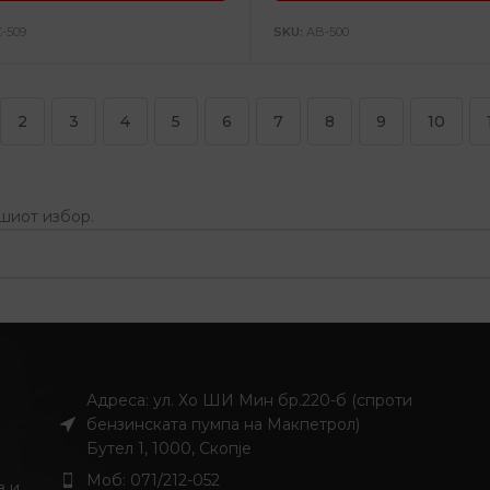
C-509
SKU:
AB-500
2
3
4
5
6
7
8
9
10
ашиот избор.
Адреса: ул. Хо ШИ Мин бр.220-б (спроти
бензинската пумпа на Макпетрол)
Бутел 1, 1000, Скопје
Моб: 071/212-052
з и