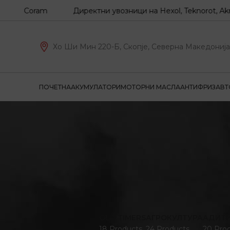
Coram
Директни увозници на Hexol, Teknorot, Akron-Malo
Хо Ши Мин 220-Б, Скопје, Северна Македонија
ПОЧЕТНА
АКУМУЛАТОРИ
МОТОРНИ МАСЛА
АНТИФРИЗ
АВТ
OLD TIMERS
АГРОКУЛТУРА
АДИТ
18 Products
24 Products
20 Pro