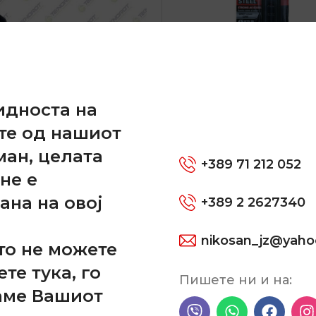
и
идноста на
те од нашиот
Двокомпонентен лепа
керамика
ман, целата
+389 71 212 052
не е
АДИТИВИ
тка спона
ана на овој
+389 2 2627340
530,00
ден
TIMERS
nikosan_jz@yah
ДОДАЈ ВО КОШНИЦА
ДОДАЈ ВО КОШНИЦ
то не можете
ете тука, го
-801
SKU:
EG-330
Пишете ни и на:
аме Вашиот