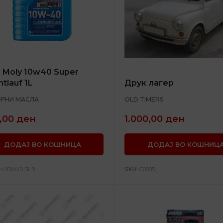
i Moly 10w40 Super
htlauf 1L
Друк лагер
РНИ МАСЛА
OLD TIMERS
,00
ден
1.000,00
ден
ДОДАЈ ВО КОШНИЦА
ДОДАЈ ВО КОШНИЦ
M 10W40 SL 1L
SKU:
C0005