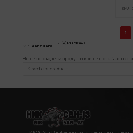
SKU:
I
1
ROMBAT
Clear filters
Не се пронајдени продукти кои се совпаѓаат на в
НИКОСАН-ЈЗ е фирма чија основна дејност е уво