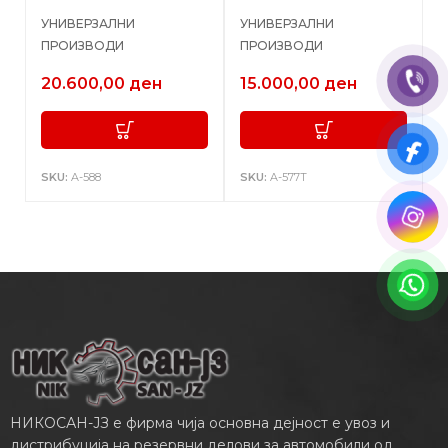
УНИВЕРЗАЛНИ
УНИВЕРЗАЛНИ
ПРОИЗВОДИ
ПРОИЗВОДИ
20.600,00
ден
15.000,00
ден
SKU:
A-588
SKU:
A-577T
НИКОСАН-ЈЗ е фирма чија основна дејност е увоз и
дистрибуција на резервни делови за автомобили од