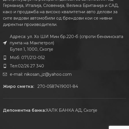
Германија, Италија, Словенија, Велика Британија и САД,
како и продажба на високо квалитетни авто делови за
сите видови автомобили од брендови кои се нивни
директни производители.
Адреса: ул. Хо ШИ Мин бр.220-б (спроти бензинската
пумпа на Макпетрол)
Бутел 1, 1000, Скопје
Моб: 071/212-052
Тел:02/26 27 340
e-mail:
nikosan_jz@yahoo.com
Жиро сметка:
270-0587419001-84
Депонентна банка:
ХАЛК БАНКА АД, Скопје