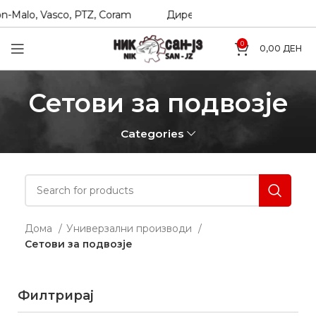
Malo, Vasco, PTZ, Coram
Директни увозници на Hexol, Te
0
0,00
ДЕН
Сетови за подвозје
Categories
Дома
Универзални производи
Сетови за подвозје
Филтрирај