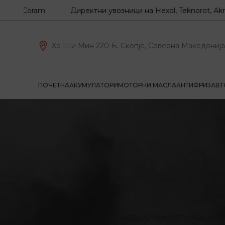
Z, Coram
Директни увозници на Hexol, Teknorot, Akron-Ma
Хо Ши Мин 220-Б, Скопје, Северна Македонија
ПОЧЕТНА
АКУМУЛАТОРИ
МОТОРНИ МАСЛА
АНТИФРИЗ
АВТ
OLD TIMERS
АГРОКУЛТУРА
АДИТ