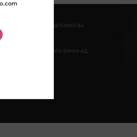
oo.com
Жиро сметка:
270-0587419001-84
Депонентна банка:
ХАЛК БАНКА АД,
Скопје