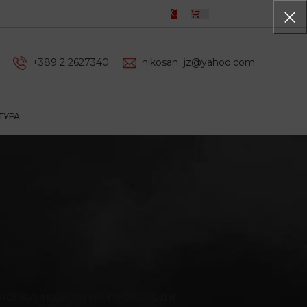
0,00
ДЕН
+389 2 2627340
nikosan_jz@yahoo.com
ТУРА
АСЛА
УНИВЕРЗАЛНИ ПРОИЗВОДИ