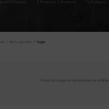
ducts
2 Products
9 Products
5 Products
73 Products
ома
Авто делови
Yugo
Нема пронајдени производи за избран