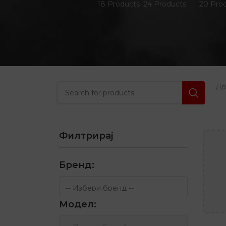
18 Products
24 Products
20 Pro
Д
Филтрирај
Бренд:
Модел: