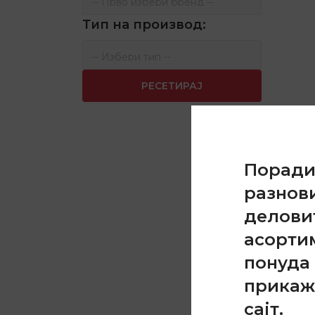
Тип на производ:
РЕСЕТИРАЈ
Порад
разнов
делови
асорти
понуда 
прикаж
сајт.