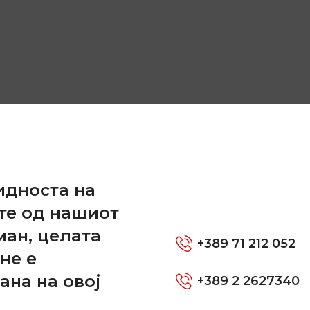
и
идноста на
те од нашиот
ман, целата
+389 71 212 052
не е
ана на овој
+389 2 2627340