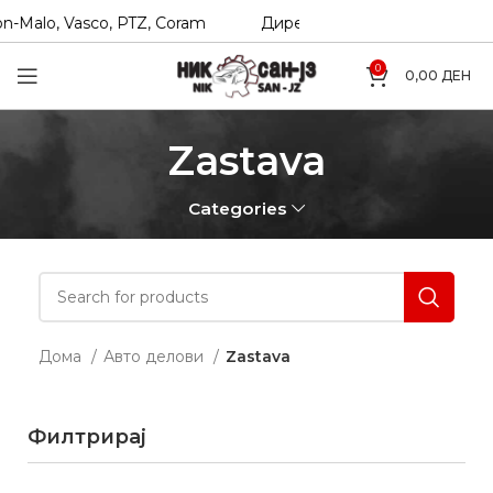
n-Malo, Vasco, PTZ, Coram
Директни увозници на Hexol, T
0
0,00
ДЕН
Zastava
Categories
Дома
Авто делови
Zastava
Филтрирај