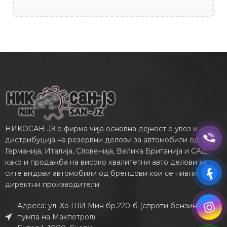
НИКОСАН-ЈЗ е фирма чија основна дејност е увоз и
дистрибуција на резервни делови за автомобили од
Германија, Италија, Словенија, Велика Британија и САД,
како и продажба на високо квалитетни авто делови за
сите видови автомобили од брендови кои се нивни
директни производители.
Адреса: ул. Хо ШИ Мин бр.220-б (спроти бензинската
пумпа на Макпетрол)