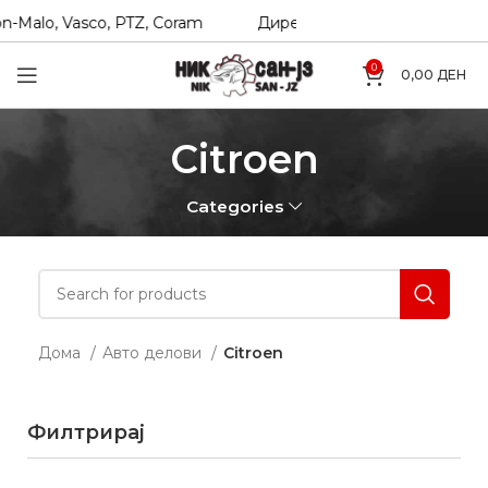
n-Malo, Vasco, PTZ, Coram
Директни увозници на Hexol, T
0
0,00
ДЕН
Citroen
Categories
Дома
Авто делови
Citroen
Филтрирај