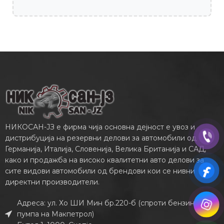
НИКОСАН-ЈЗ е фирма чија основна дејност е увоз и
дистрибуција на резервни делови за автомобили од
Германија, Италија, Словенија, Велика Британија и САД,
како и продажба на високо квалитетни авто делови за
сите видови автомобили од брендови кои се нивни
директни производители.
Адреса: ул. Хо ШИ Мин бр.220-б (спроти бензинската
пумпа на Макпетрол)