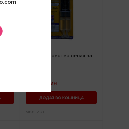
oo.com
к за
Двокомпонентен лепак за
керамика
АДИТИВИ
380,00
ден
А
ДОДАЈ ВО КОШНИЦА
SKU:
EP-300