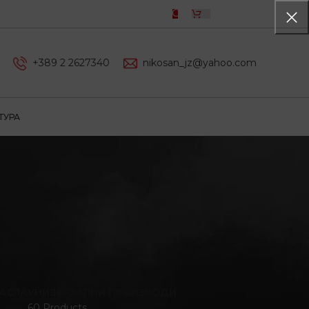
0,00
ДЕН
+389 2 2627340
nikosan_jz@yahoo.com
ТУРА
АСЛА
УНИВЕРЗАЛНИ ПРОИЗВОДИ
60 Products