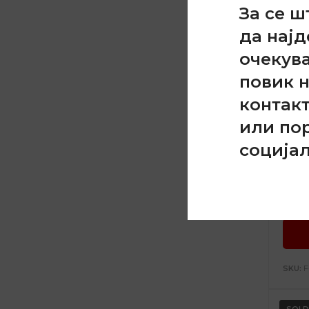
За се ш
да најд
очекув
повик 
контак
или по
соција
Кра
OLD 
SKU:
F