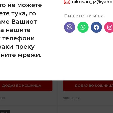
nikosan_jz@yah
то не можете
ете тука, го
Пишете ни и на:
аме Вашиот
на нашите
т телефони
раки преку
Двокомпонентен лепа
лните мрежи.
керамика
АДИТИВИ
тка спона
530,00
ден
TIMERS
ДОДАЈ ВО КОШНИЦА
ДОДАЈ ВО КОШНИЦ
-801
SKU:
EG-330