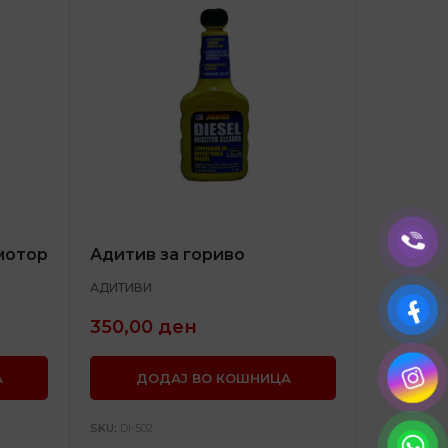
мотор
Адитив за гориво
АДИТИВИ
350,00
ден
А
ДОДАЈ ВО КОШНИЦА
SKU:
DI-502