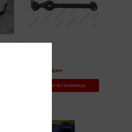
Рамо
OLD TIMERS
1.400,00
ден
А
ДОДАЈ ВО КОШНИЦА
SKU:
F-805