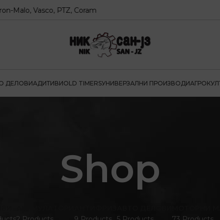
lo, Vasco, PTZ, Coram
О ДЕЛОВИ
АДИТИВИ
OLD TIMERS
УНИВЕРЗАЛНИ ПРОИЗВОДИ
АГРОКУЛ
Shop
ИВИ
АКУМУЛАТОРИ
АНТИФРИЗ
АВТО ДЕЛОВИ
МОТОРНИ М
ducts
2 Products
9 Products
5 Products
73 Products