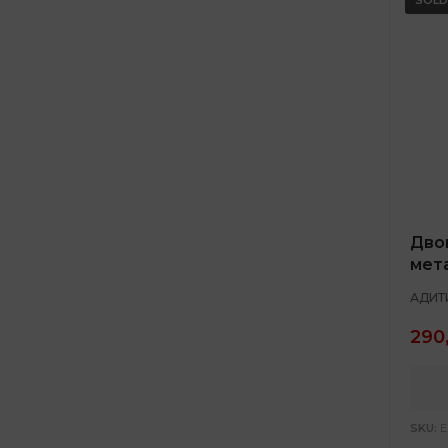
Дво
мет
АДИТ
290
SKU:
E