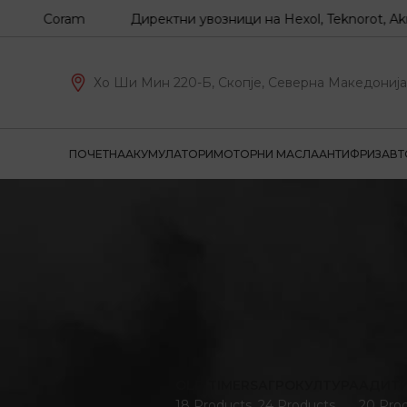
, Coram
Директни увозници на Hexol, Teknorot, Akron-Ma
Хо Ши Мин 220-Б, Скопје, Северна Македонија
ПОЧЕТНА
АКУМУЛАТОРИ
МОТОРНИ МАСЛА
АНТИФРИЗ
АВТ
OLD TIMERS
АГРОКУЛТУРА
АДИТ
18 Products
24 Products
20 Pro