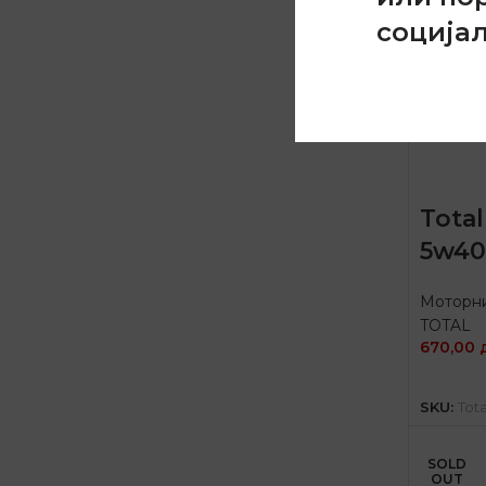
соција
Tota
5w40
Моторни
TOTAL
670,00
Д
SKU:
Tota
SOLD
OUT