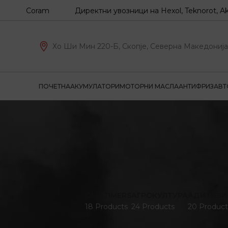
Coram
Директни увозници на Hexol, Teknorot, Akron-Malo
Хо Ши Мин 220-Б, Скопје, Северна Македонија
ПОЧЕТНА
АКУМУЛАТОРИ
МОТОРНИ МАСЛА
АНТИФРИЗ
АВТ
OLD TIMERS
АГРОКУЛТУРА
АДИТИВИ
18 Products
24 Products
20 Product