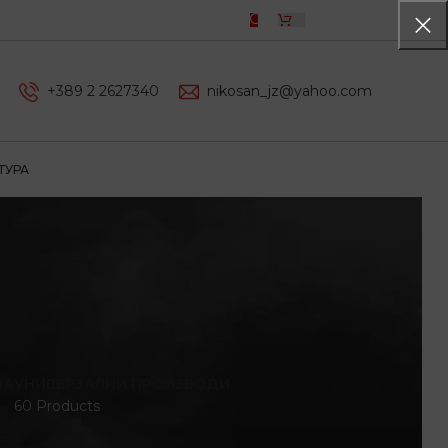
0,00
ДЕН
+389 2 2627340
nikosan_jz@yahoo.com
ТУРА
ЛА
УНИВЕРЗАЛНИ ПРОИЗВОДИ
60 Products