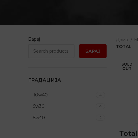
Барај
Дома
М
TOTAL
БАРАЈ
SOLD
OUT
ГРАДАЦИЈА
10w40
4
5w30
4
5w40
2
Total