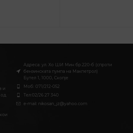
Адреса: ул. Хо ШИ Мин бр.220-б (спроти
бензинската пумпа на Макпетрол)
Бутел 1, 1000, Скопје
Моб: 071/212-052
з и
 од
Тел:02/26 27 340
и
e-mail:
nikosan_jz@yahoo.com
 кои