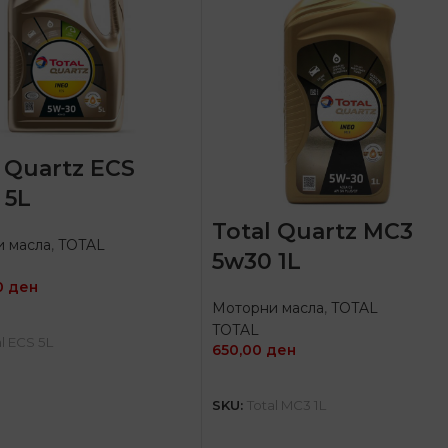
l Quartz ECS
 5L
Total Quartz MC3
 масла
,
TOTAL
5w30 1L
0
ден
Моторни масла
,
TOTAL
ПРОЧИТАЈ ПОВЕЌЕ
TOTAL
al ECS 5L
650,00
ден
ПРОЧИТАЈ ПОВЕЌЕ
SKU:
Total MC3 1L