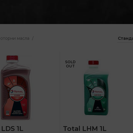
оторни масла
SOLD
OUT
 LDS 1L
Total LHM 1L