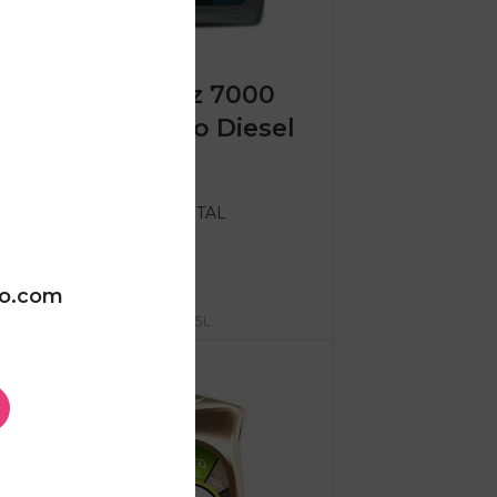
Total Quartz 7000
10w40 Turbo Diesel
5L
Моторни масла
,
TOTAL
TOTAL
2.470,00
ден
ДОДАЈ ВО КОШНИЦА
oo.com
SKU:
Total 10w40 TD 5L
SOLD
OUT