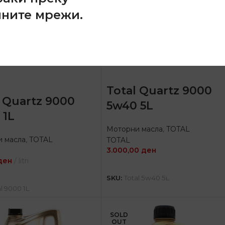
лните мрежи.
Total Quartz 9000
l Quartz 9000
5w40 5L
 1L
Моторни масла
,
TOTAL
 масла
,
TOTAL
TOTAL
3.000,00
ден
ден
litri
ДОДАЈ ВО КОШНИЦА
ОДАЈ ВО КОШНИЦА
SKU:
Total 5w40 5L
l 9000 1L
SOLD
OUT