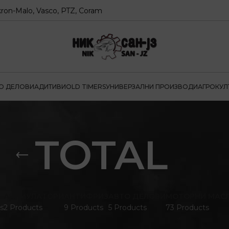
, Vasco, PTZ, Coram
О ДЕЛОВИ
АДИТИВИ
OLD TIMERS
УНИВЕРЗАЛНИ ПРОИЗВОДИ
АГРОКУЛ
TOTAL
АКУМУЛАТОРИ
АНТИФРИЗ
АВТО ДЕЛОВИ
МОТОРНИ МАС
s
2 Products
9 Products
5 Products
73 Products