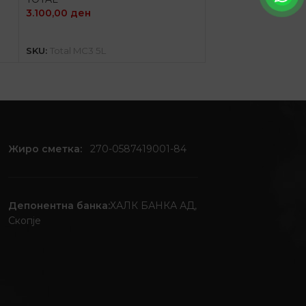
3.100,00
ден
ПРОЧИТАЈ ПОВЕЌЕ
SKU:
Total MC3 5L
Жиро сметка:
270-0587419001-84
Депонентна банка:
ХАЛК БАНКА АД,
Скопје