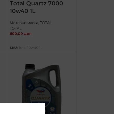
Total Quartz 7000
10w40 1L
Моторни масла
,
TOTAL
TOTAL
600,00
ден
ДОДАЈ ВО КОШНИЦА
SKU:
Total 10w40 1L