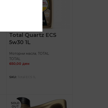
Total Quartz ECS
5w30 1L
Моторни масла
,
TOTAL
TOTAL
650,00
ден
ПРОЧИТАЈ ПОВЕЌЕ
SKU:
Total ECS 1L
SOLD
OUT