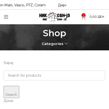
-Malo, Vasco, PTZ, Coram
Директни увозници на Hexol, Te
0
0,00
ДЕН
Shop
Categories
Барај
Search
Дома