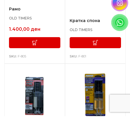
Рамо
OLD TIMERS
Кратка спона
1.400,00
ден
OLD TIMERS
SKU:
F-805
SKU:
F-801