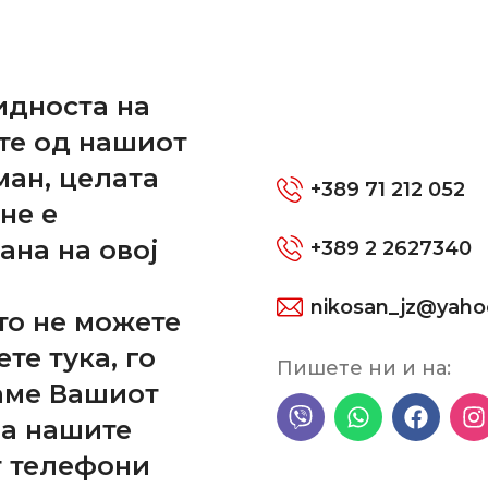
и
идноста на
те од нашиот
ман, целата
+389 71 212 052
не е
ана на овој
+389 2 2627340
nikosan_jz@yah
то не можете
ете тука, го
Пишете ни и на:
аме Вашиот
his wishlist is empt
на нашите
т телефони
Сè уште немате производи во списокот со желби.