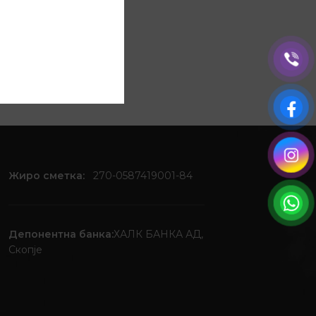
изводи.
Жиро сметка:
270-0587419001-84
Депонентна банка:
ХАЛК БАНКА АД,
Скопје