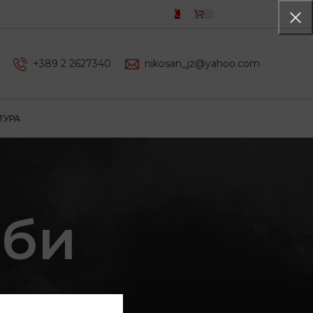
0,00
ДЕН
+389 2 2627340
nikosan_jz@yahoo.com
ТУРА
лби