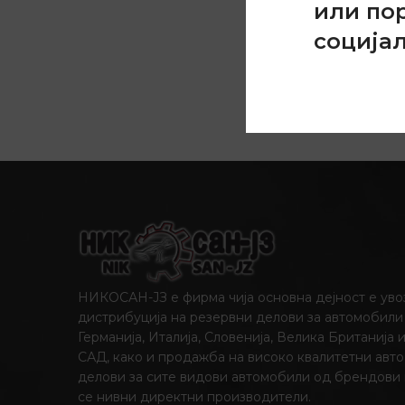
или по
На наш
соција
НИКОСАН-ЈЗ е фирма чија основна дејност е уво
дистрибуција на резервни делови за автомобили
Германија, Италија, Словенија, Велика Британија 
САД, како и продажба на високо квалитетни авто
делови за сите видови автомобили од брендови
се нивни директни производители.