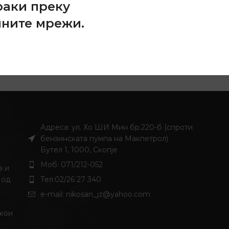
раки преку
ата веб продавница ќе најдете многу интересни про
лните мрежи.
RETURN TO SHOP
Адреса: ул. Хо ШИ Мин бр.220-б (спроти
бензинската пумпа на Макпетрол)
Бутел 1, 1000, Скопје
Моб: 071/212-052
з и
 од
Тел:02/26 27 340
и
e-mail:
nikosan_jz@yahoo.com
 кои