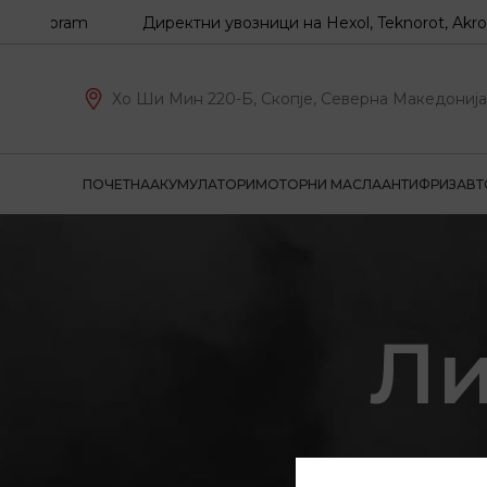
Z, Coram
Директни увозници на Hexol, Teknorot, Akron-M
Хо Ши Мин 220-Б, Скопје, Северна Македонија
ПОЧЕТНА
АКУМУЛАТОРИ
МОТОРНИ МАСЛА
АНТИФРИЗ
АВТ
Ли