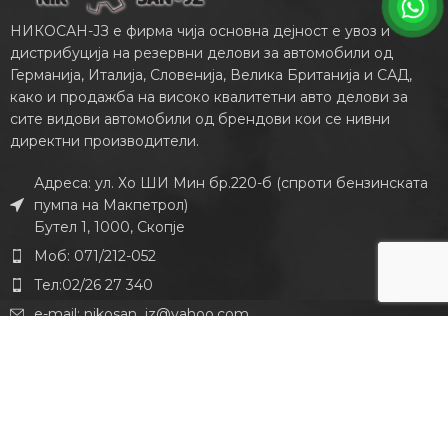
НИКОСАН-ЈЗ е фирма чија основна дејност е увоз и
дистрибуција на резервни делови за автомобили од
Германија, Италија, Словенија, Велика Британија и САД,
како и продажба на високо квалитетни авто делови за
сите видови автомобили од брендови кои се нивни
директни производители.
Адреса: ул. Хо ШИ Мин бр.220-б (спроти бензинската
пумпа на Макпетрол)
Бутел 1, 1000, Скопје
Моб: 071/212-052
Тел:02/26 27 340
e-mail:
nikosan_jz@yahoo.com
Жиро сметка:
270-0587419001-84
Депонентна банка:
ХАЛК БАНКА АД, Скопје