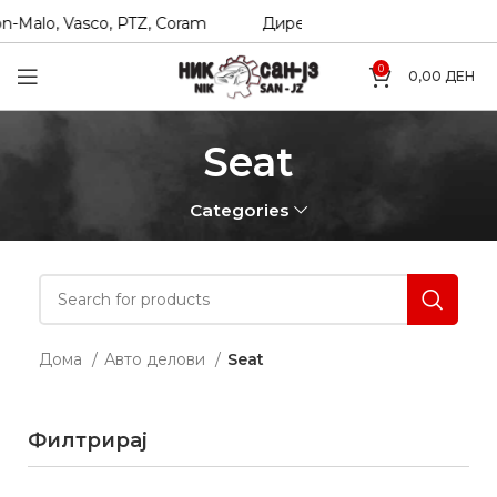
-Malo, Vasco, PTZ, Coram
Директни увозници на Hexol, T
0
0,00
ДЕН
Seat
Categories
Дома
Авто делови
Seat
Филтрирај