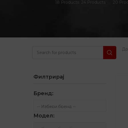
18 Products
24 Products
20 Pro
Д
Филтрирај
Бренд:
Модел: