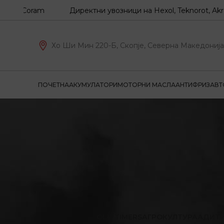
, Coram
Директни увозници на Hexol, Teknorot, Akron-Ma
Хо Ши Мин 220-Б, Скопје, Северна Македонија
ПОЧЕТНА
АКУМУЛАТОРИ
МОТОРНИ МАСЛА
АНТИФРИЗ
АВТ
OLD TIMERS
АГРОКУЛТУРА
АДИТ