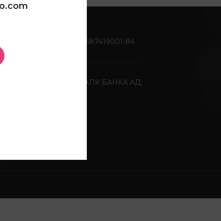
oo.com
Жиро сметка:
270-0587419001-84
Депонентна банка:
ХАЛК БАНКА АД,
Скопје