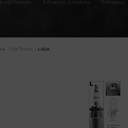
ducts
2 Products
9 Products
5 Products
73 Products
ома
Old Timers
LADA