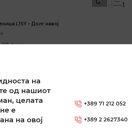
екица L15Y – Долг навој
DA
0,00
ден
ДОДАЈ ВО КОШНИЦА
и
:
L15Y
идноста на
те од нашиот
ман, целата
+389 71 212 052
не е
ана на овој
+389 2 2627340