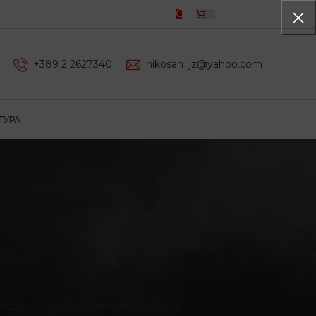
0,00
ДЕН
+389 2 2627340
nikosan_jz@yahoo.com
ТУРА
АСЛА
УНИВЕРЗАЛНИ ПРОИЗВОДИ