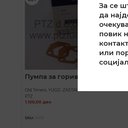
За се ш
да најд
очекув
повик 
контак
или по
соција
Пумпа за гориво за Zastava 10
Old Timers
,
YUGO
,
ZASTAVA 101
PTZ
1.100,00
ден
ПРОЧИТАЈ ПОВЕЌЕ
SKU:
3479