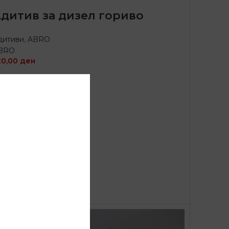
дитив за дизел гориво
дитиви
,
ABRO
BRO
20,00
ден
ДОДАЈ ВО КОШНИЦА
KU:
DA-650