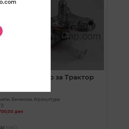
oo.com
умпа за гориво за Трактор
МТ 539
умпи
,
Бензиски
,
Агрокултура
TZ
.700,00
ден
ДОДАЈ ВО КОШНИЦА
KU:
6166/3