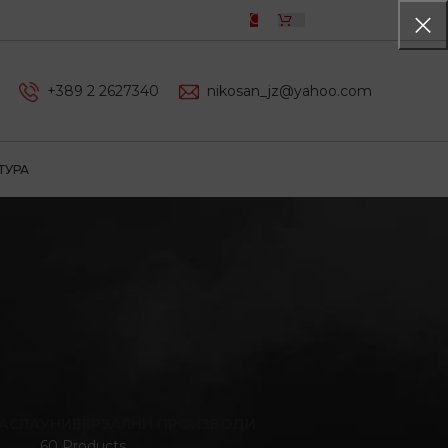
0,00
ДЕН
+389 2 2627340
nikosan_jz@yahoo.com
ТУРА
АСЛА
УНИВЕРЗАЛНИ ПРОИЗВОДИ
60 Products