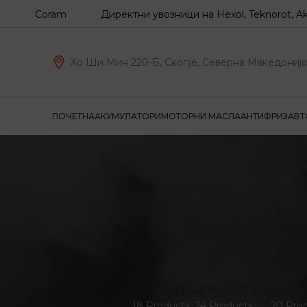
, Coram
Директни увозници на Hexol, Teknorot, Akron-Ma
Хо Ши Мин 220-Б, Скопје, Северна Македонија
ПОЧЕТНА
АКУМУЛАТОРИ
МОТОРНИ МАСЛА
АНТИФРИЗ
АВТ
OLD TIMERS
АГРОКУЛТУРА
АДИТ
18 Products
24 Products
20 Pro