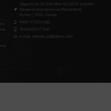
Адреса: ул. Хо ШИ Мин бр.220-б (спроти
бензинската пумпа на Макпетрол)
Бутел 1, 1000, Скопје
Моб: 071/212-052
з и
 од
Тел:02/26 27 340
и
e-mail:
nikosan_jz@yahoo.com
 кои