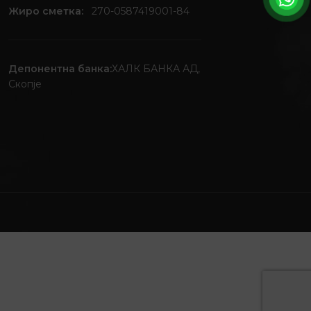
Жиро сметка:
270-0587419001-84
Депонентна банка:
ХАЛК БАНКА АД,
Скопје