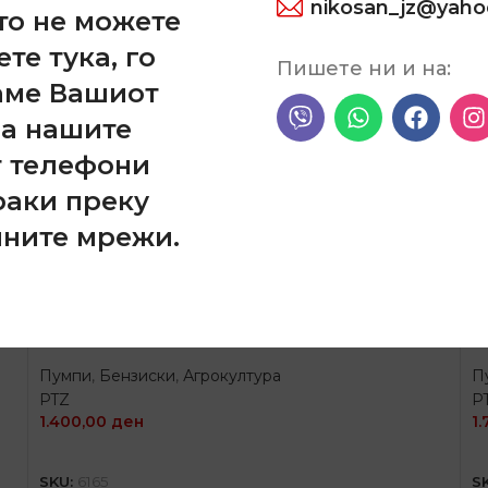
nikosan_jz@yah
то не можете
ете тука, го
Пишете ни и на:
аме Вашиот
на нашите
т телефони
раки преку
лните мрежи.
1
Пумпа за гориво за Трактор
П
ИМТ 533
И
Пумпи
,
Бензиски
,
Агрокултура
П
PTZ
P
1.400,00
ден
1
ДОДАЈ ВО КОШНИЦА
SKU:
6165
S