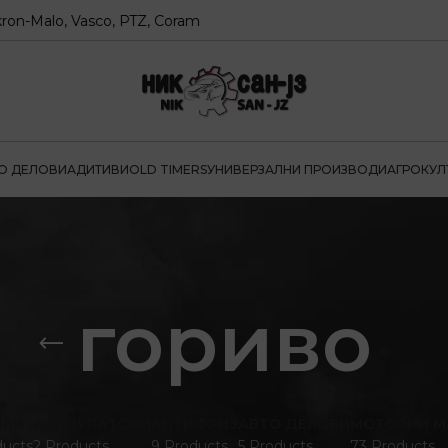
lo, Vasco, PTZ, Coram
О ДЕЛОВИ
АДИТИВИ
OLD TIMERS
УНИВЕРЗАЛНИ ПРОИЗВОДИ
АГРОКУЛ
гориво
ИВИ
АКУМУЛАТОРИ
АНТИФРИЗ
АВТО ДЕЛОВИ
МОТОРНИ М
ducts
2 Products
9 Products
5 Products
73 Products