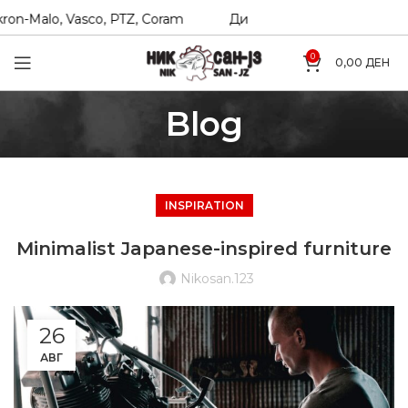
 PTZ, Coram
Директни увозници на Hexol, Teknorot, Akron
0
0,00
ДЕН
Blog
INSPIRATION
Minimalist Japanese-inspired furniture
Nikosan.123
26
АВГ