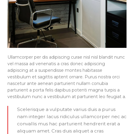
Ullamcorper per dis adipiscing curae nisl nisl blandit nunc
vel massa ad venenatis a cras donec adipiscing
adipiscing at a suspendisse montes habitasse
vestibulum et sagittis aptent ornare. Purus nostra orci
nascetur ante aenean parturient nullam conubia
parturient a porta felis dapibus potenti magna turpis a
vestibulum nunc a vestibulum at parturient leo feugiat a.
Scelerisque a vulputate varius duis a purus
nam integer lacus ridiculus ullamcorper nec ac
convallis mus hac parturient hendrerit erat a
aliquam amet. Cras duis aliquet a cras