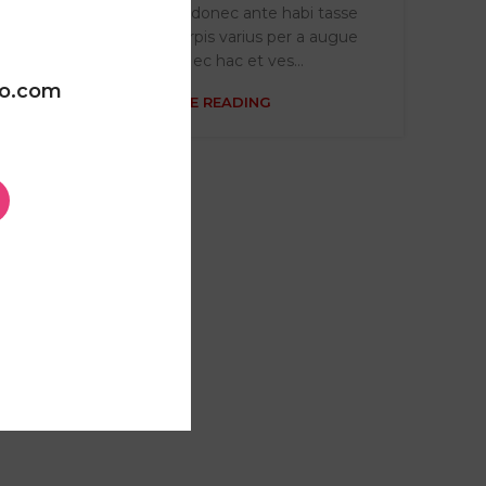
Ac haca ullamcorper donec ante habi tasse
donec imperdiet eturpis varius per a augue
magna hac. Nec hac et ves...
oo.com
CONTINUE READING