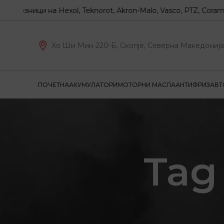
зници на Hexol, Teknorot, Akron-Malo, Vasco, PTZ, Coram
Хо Ши Мин 220-Б, Скопје, Северна Македонија
ПОЧЕТНА
АКУМУЛАТОРИ
МОТОРНИ МАСЛА
АНТИФРИЗ
АВТ
Tag