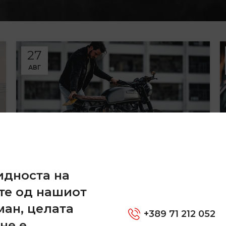
27
АВГ
и
FURNITURE
идноста на
Collar brings back coffee
те од нашиот
brewing ritual
ман, целата
+389 71 212 052
0
By
Nikosan.123
не е