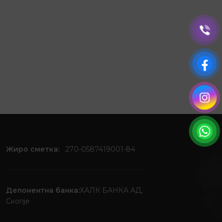
Жиро сметка:
270-0587419001-84
Депонентна банка:
ХАЛК БАНКА АД,
Скопје