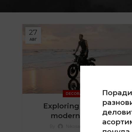
27
АВГ
Порад
DECORATION
разнов
Exploring Atlanta’s
делови
modern homes
асорти
0
By
Nikosan.123
понуда 