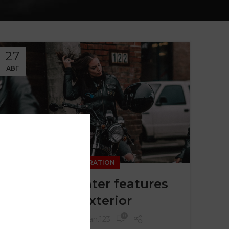
27
АВГ
DECORATION
Creative water features
and exterior
0
By
Nikosan.123