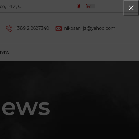
TZ, Coram
0,00
ДЕН
+389 2 2627340
nikosan_jz@yahoo.com
ТУРА
News