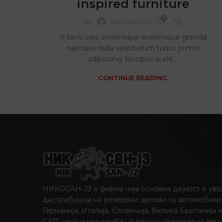
inspired furniture
0
By
Nikosan.123
A taciti cras scelerisque scelerisque gravida
natoque nulla vestibulum turpis primis
adipiscing faucibus scele...
CONTINUE READING
НИКОСАН-ЈЗ е фирма чија основна дејност е уво
дистрибуција на резервни делови за автомобили
Германија, Италија, Словенија, Велика Британија 
САД, како и продажба на високо квалитетни авто