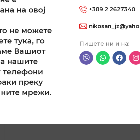
When it’s about controlling hundreds of articles,
ана на овој
+389 2 2627340
product pages for web shops, or user profiles in
social networks, all
nikosan_jz@yah
то не можете
CONTINUE READING
ете тука, го
Пишете ни и на:
аме Вашиот
на нашите
т телефони
раки преку
лните мрежи.