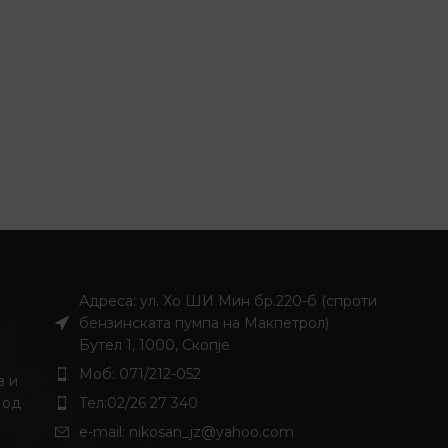
Адреса: ул. Хо ШИ Мин бр.220-б (спроти
бензинската пумпа на Макпетрол)
Бутел 1, 1000, Скопје
Моб: 071/212-052
з и
 од
Тел:02/26 27 340
и
e-mail:
nikosan_jz@yahoo.com