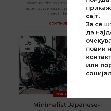
Vivamus enim sagittis aptent hac mi dui a per
прикаж
aptent suspendisse cras odio bibendum augue
rhoncus laoreet dui ...
сајт.
За се ш
CONTINUE READING
да најд
очекув
26
повик 
АВГ
контак
или по
соција
INSPIRATION
Minimalist Japanese-