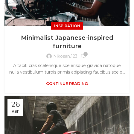
INSPIRATION
Minimalist Japanese-inspired
furniture
0
Nikosan.123
A taciti cras scelerisque scelerisque gravida natoque
nulla vestibulum turpis primis adipiscing faucibus scele...
CONTINUE READING
26
АВГ