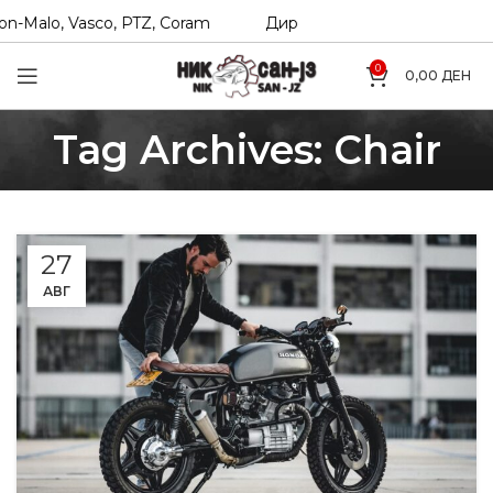
-Malo, Vasco, PTZ, Coram
Директни увозници на Hexol, T
0
0,00
ДЕН
Tag Archives: Chair
27
АВГ