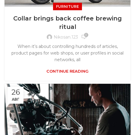
FURNITURE
Collar brings back coffee brewing
ritual
0
Nikosan.123
When it’s about controlling hundreds of articles,
product pages for web shops, or user profiles in social
networks, all
CONTINUE READING
26
АВГ