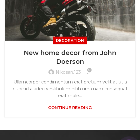
DECORATION
New home decor from John
Doerson
0
Nikosan.123
Ullamcorper condimentum erat pretium velit at ut a
nunc id a adeu vestibulum nibh urna nam consequat
erat mole...
CONTINUE READING