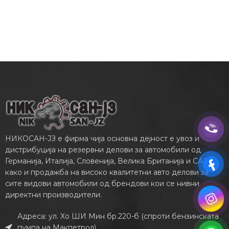
НИКОСАН-ЈЗ е фирма чија основна дејност е увоз и
дистрибуција на резервни делови за автомобили од
Германија, Италија, Словенија, Велика Британија и САД,
како и продажба на високо квалитетни авто делови за
сите видови автомобили од брендови кои се нивни
директни производители.
Адреса: ул. Хо ШИ Мин бр.220-б (спроти бензинската
пумпа на Макпетрол)