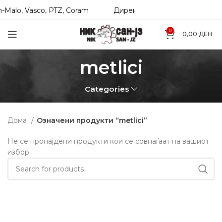
-Malo, Vasco, PTZ, Coram
Директни увозници на Hexol, T
0
0,00
ДЕН
metlici
Categories
Дома
Означени продукти “metlici”
Не се пронајдени продукти кои се совпаѓаат на вашиот
избор.