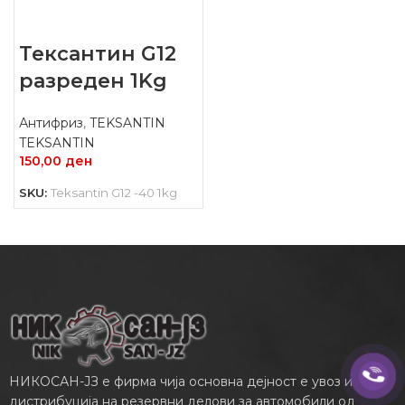
Тексантин G12
разреден 1Kg
Антифриз
,
TEKSANTIN
TEKSANTIN
150,00
ден
SKU:
Teksantin G12 -40 1kg
НИКОСАН-ЈЗ е фирма чија основна дејност е увоз и
дистрибуција на резервни делови за автомобили од