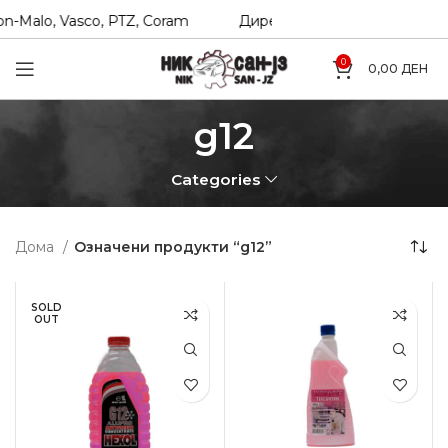
n-Malo, Vasco, PTZ, Coram
Директни увозници на Hexol, 
0
0,00
ДЕН
g12
Categories
Дома
Означени продукти “g12”
SOLD
OUT