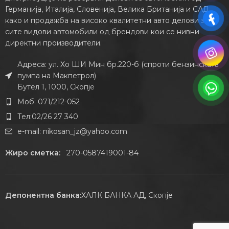
Германија, Италија, Словенија, Велика Британија и САД,
како и продажба на високо квалитетни авто делови за
сите видови автомобили од брендови кои се нивни
директни производители.
Адреса: ул. Хо ШИ Мин бр.220-б (спроти бензинската
пумпа на Макпетрол)
Бутел 1, 1000, Скопје
Моб: 071/212-052
Тел:02/26 27 340
e-mail:
nikosan_jz@yahoo.com
Жиро сметка:
270-0587419001-84
Депонентна банка:
ХАЛК БАНКА АД, Скопје