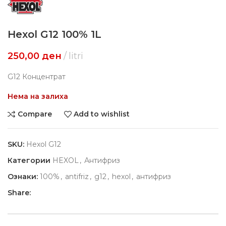
Hexol G12 100% 1L
250,00
ден
litri
G12 Концентрат
Нема на залиха
Compare
Add to wishlist
SKU:
Hexol G12
Категории
HEXOL
,
Антифриз
Ознаки:
100%
,
antifriz
,
g12
,
hexol
,
антифриз
Share: