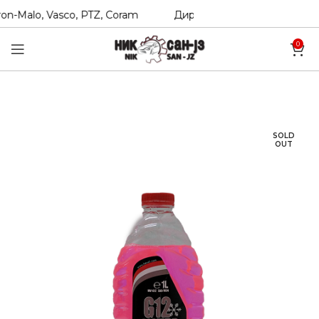
n-Malo, Vasco, PTZ, Coram
Директни увозници на Hexol, 
0
SOLD
OUT