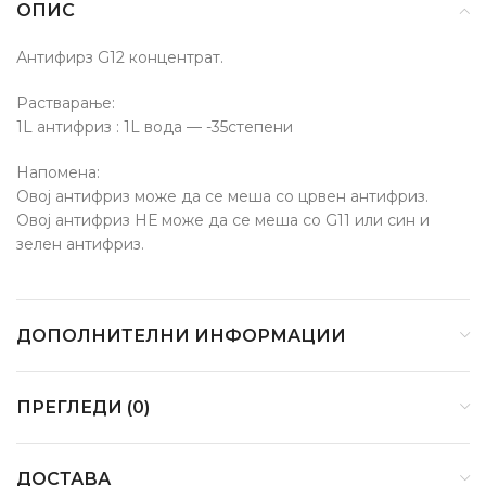
ОПИС
Антифирз G12 концентрат.
Растварање:
1L антифриз : 1L вода — -35степени
Напомена:
Овој антифриз може да се меша со црвен антифриз.
Овој антифриз НЕ може да се меша со G11 или син и
зелен антифриз.
ДОПОЛНИТЕЛНИ ИНФОРМАЦИИ
ПРЕГЛЕДИ (0)
ДОСТАВА