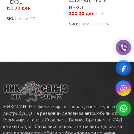
Антифриз
,
HEXOL
HEXOL
HEXOL
150,00
ден
200,00
ден
litri
SKU:
Hexol -27
SKU:
Hexol G11 100%
А
T
1
S
НИКОСАН-ЈЗ е фирма чија основна дејност е увоз и
дистрибуција на резервни делови за автомобили од
Германија, Италија, Словенија, Велика Британија и САД,
како и продажба на високо квалитетни авто делови за
сите видови автомобили од брендови кои се нивни