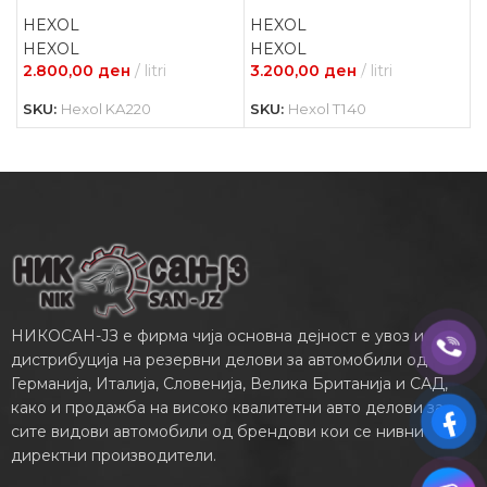
HEXOL
HEXOL
HEXOL
HEXOL
2.800,00
ден
litri
3.200,00
ден
litri
SKU:
Hexol KA220
SKU:
Hexol T140
НИКОСАН-ЈЗ е фирма чија основна дејност е увоз и
дистрибуција на резервни делови за автомобили од
Германија, Италија, Словенија, Велика Британија и САД,
како и продажба на високо квалитетни авто делови за
сите видови автомобили од брендови кои се нивни
директни производители.