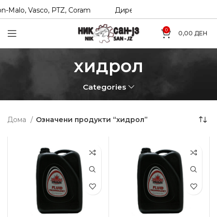
n-Malo, Vasco, PTZ, Coram
Директни увозници на Hexol, T
0
0,00
ДЕН
хидрол
Categories
Дома
Означени продукти “хидрол”