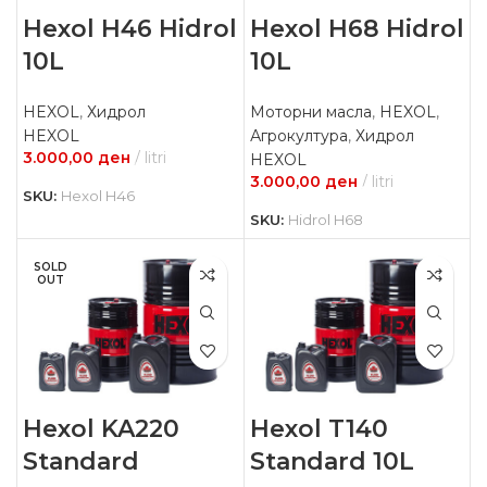
Hexol H46 Hidrol
Hexol H68 Hidrol
10L
10L
HEXOL
,
Хидрол
Моторни масла
,
HEXOL
,
HEXOL
Агрокултура
,
Хидрол
3.000,00
ден
litri
HEXOL
3.000,00
ден
litri
SKU:
Hexol H46
SKU:
Hidrol H68
SOLD
OUT
Hexol KA220
Hexol T140
Standard
Standard 10L