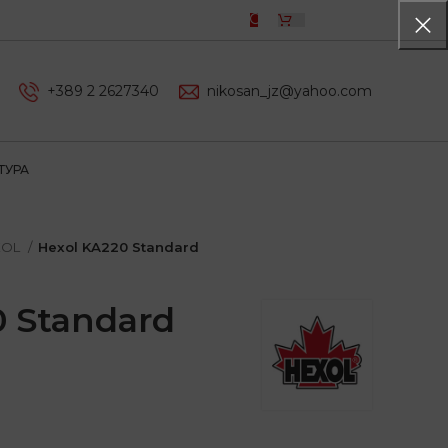
0,00
ДЕН
+389 2 2627340
nikosan_jz@yahoo.com
ТУРА
XOL
Hexol KA220 Standard
0 Standard