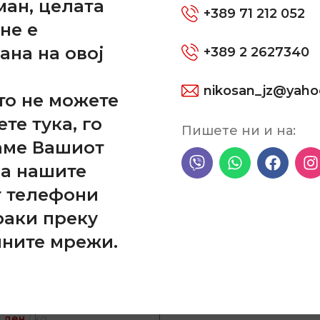
ман, целата
+389 71 212 052
не е
ана на овој
+389 2 2627340
nikosan_jz@yah
то не можете
ете тука, го
Пишете ни и на:
аме Вашиот
на нашите
т телефони
раки преку
лните мрежи.
 Li2 Standard 4KG
0
ден
kg