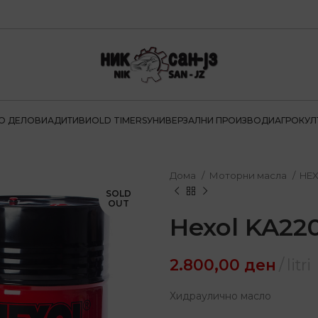
О ДЕЛОВИ
АДИТИВИ
OLD TIMERS
УНИВЕРЗАЛНИ ПРОИЗВОДИ
АГРОКУЛ
Дома
Моторни масла
HE
SOLD
OUT
Hexol KA22
2.800,00
ден
litri
Хидраулично масло