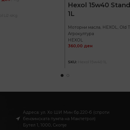
Hexol 15w40 Stan
ПРОЧИТАЈ ПОВЕЌЕ
1L
l Li2 4Kg
Моторни масла
,
HEXOL
,
Old 
Агрокултура
HEXOL
360,00
ден
ДОДАЈ ВО КОШНИЦ
SKU:
Hexol 15w40 1L
Адреса: ул. Хо ШИ Мин бр.220-б (спроти
бензинската пумпа на Макпетрол)
Бутел 1, 1000, Скопје