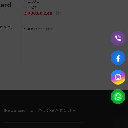
HEXOL
dard
HEXOL
3.000,00
ден
litri
SKU:
Hexo
ДОДАЈ ВО КОШНИЦА
Timers
,
SKU:
Hidrol H68
А
Жиро сметка:
270-0587419001-84