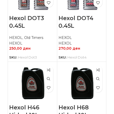
Hexol DOT3
Hexol DOT4
0.45L
0.45L
HEXOL
,
Old Timers
HEXOL
HEXOL
HEXOL
250,00
ден
270,00
ден
SKU:
Hexol Dot3
SKU:
Hexol Dot4
Hexol H46
Hexol H68