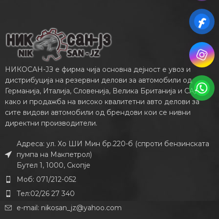
НИКОСАН-ЈЗ е фирма чија основна дејност е увоз и
дистрибуција на резервни делови за автомобили од
Германија, Италија, Словенија, Велика Британија и САД,
како и продажба на високо квалитетни авто делови за
сите видови автомобили од брендови кои се нивни
директни производители.
Адреса: ул. Хо ШИ Мин бр.220-б (спроти бензинската
пумпа на Макпетрол)
Бутел 1, 1000, Скопје
Моб: 071/212-052
Тел:02/26 27 340
e-mail:
nikosan_jz@yahoo.com