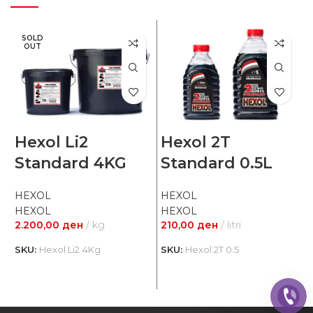
SOLD
OUT
Hexol Li2
Hexol 2T
Standard 4KG
Standard 0.5L
HEXOL
HEXOL
HEXOL
HEXOL
2.200,00
ден
kg
210,00
ден
litri
5
SKU:
Hexol Li2 4Kg
SKU:
Hexol 2T 0.5
S