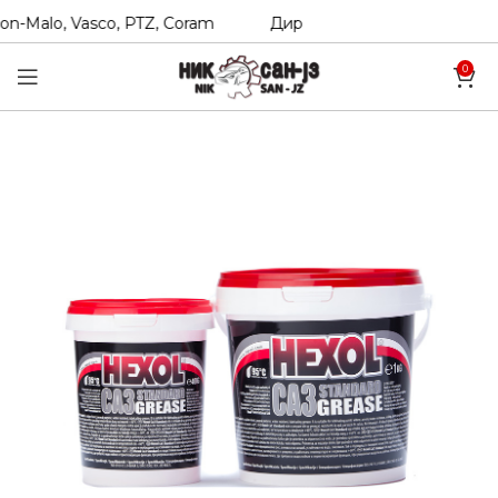
n-Malo, Vasco, PTZ, Coram
Директни увозници на Hexol, T
0