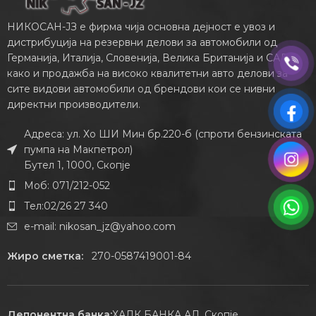
НИКОСАН-ЈЗ е фирма чија основна дејност е увоз и
дистрибуција на резервни делови за автомобили од
Германија, Италија, Словенија, Велика Британија и САД,
како и продажба на високо квалитетни авто делови за
сите видови автомобили од брендови кои се нивни
директни производители.
Адреса: ул. Хо ШИ Мин бр.220-б (спроти бензинската
пумпа на Макпетрол)
Бутел 1, 1000, Скопје
Моб: 071/212-052
Тел:02/26 27 340
e-mail:
nikosan_jz@yahoo.com
Жиро сметка:
270-0587419001-84
Депонентна банка:
ХАЛК БАНКА АД, Скопје