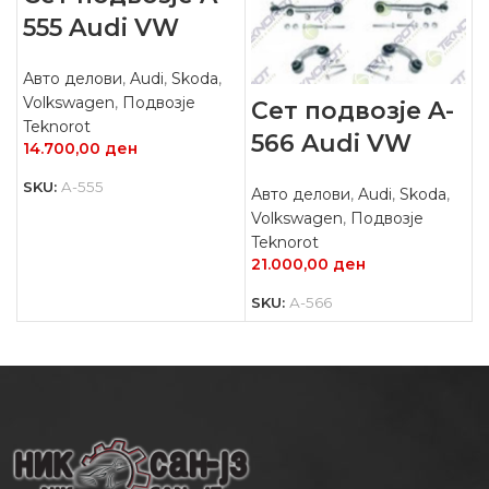
555 Audi VW
Авто делови
,
Audi
,
Skoda
,
Volkswagen
,
Подвозје
Сет подвозје A-
Teknorot
566 Audi VW
14.700,00
ден
SKU:
A-555
Авто делови
,
Audi
,
Skoda
,
Volkswagen
,
Подвозје
Teknorot
21.000,00
ден
SKU:
А-566