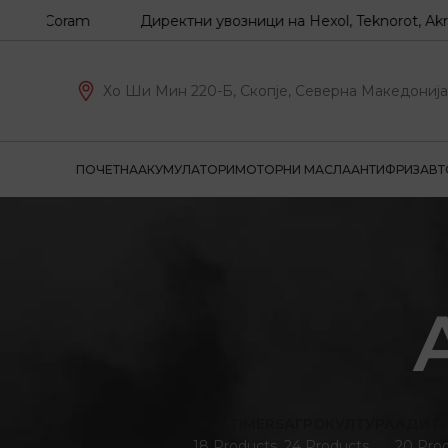
, Coram
Директни увозници на Hexol, Teknorot, Akron-Ma
Хо Ши Мин 220-Б, Скопје, Северна Македонија
ПОЧЕТНА
АКУМУЛАТОРИ
МОТОРНИ МАСЛА
АНТИФРИЗ
АВТ
OLD TIMERS
АГРОКУЛТУРА
АДИТ
18 Products
24 Products
20 Pro