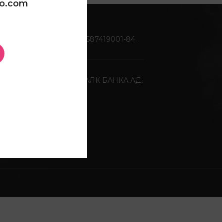
oo.com
Жиро сметка:
270-0587419001-84
Депонентна банка:
ХАЛК БАНКА АД,
Скопје