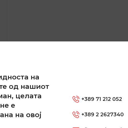
и
идноста на
те од нашиот
ман, целата
+389 71 212 052
не е
ана на овој
+389 2 2627340