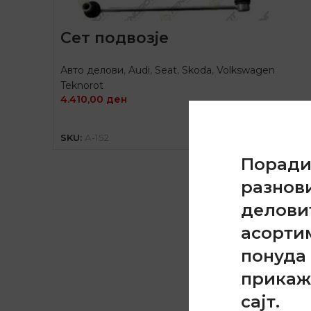
Сет подвозје
Авто делови
,
Audi
,
Seat
,
Skoda
,
Volkswagen
Teknorot
4.410,00
ден
ДОДАЈ ВО КОШНИЦА
SKU:
A-152
Порад
разнов
делови
асорти
понуда 
прикаж
сајт.