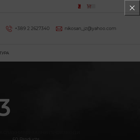
0,00
ДЕН
+389 2 2627340
nikosan_jz@yahoo.com
ТУРА
3
АСЛА
УНИВЕРЗАЛНИ ПРОИЗВОДИ
60 Products