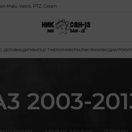
lo, Vasco, PTZ, Coram
О ДЕЛОВИ
АДИТИВИ
OLD TIMERS
УНИВЕРЗАЛНИ ПРОИЗВОДИ
АГРОКУЛ
A3 2003-201
ИВИ
АКУМУЛАТОРИ
АНТИФРИЗ
АВТО ДЕЛОВИ
МОТОРНИ М
ducts
2 Products
9 Products
5 Products
73 Products