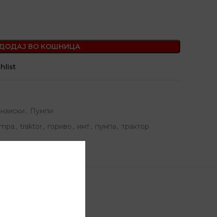
ДОДАЈ ВО КОШНИЦА
hlist
нзиски
,
Пумпи
mpa
,
traktor
,
гориво
,
имт
,
пумпа
,
трактор
ДОСТАВА