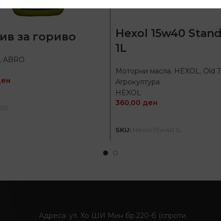
Hexol 15w40 Stan
ив за гориво
1L
,
ABRO
Моторни масла
,
HEXOL
,
Old 
ден
Агрокултура
HEXOL
ДОДАЈ ВО КОШНИЦА
360,00
ден
502
ДОДАЈ ВО КОШНИЦ
SKU:
Hexol 15w40 1L
Адреса: ул. Хо ШИ Мин бр.220-б (спроти