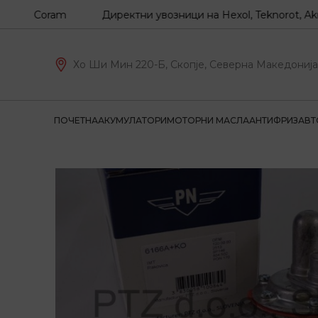
Z, Coram
Директни увозници на Hexol, Teknorot, Akron-M
Хо Ши Мин 220-Б, Скопје, Северна Македонија
ПОЧЕТНА
АКУМУЛАТОРИ
МОТОРНИ МАСЛА
АНТИФРИЗ
АВТ