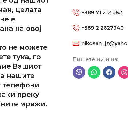
те од нашиот
ман, целата
+389 71 212 052
не е
ана на овој
+389 2 2627340
nikosan_jz@yah
то не можете
ете тука, го
Пишете ни и на:
аме Вашиот
на нашите
т телефони
раки преку
лните мрежи.