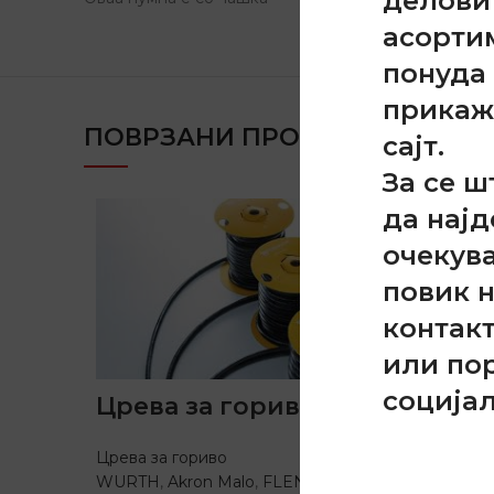
делови
асорти
понуда 
прикаж
ПОВРЗАНИ ПРОДУКТИ
сајт.
За се ш
да најд
очекув
повик 
контак
или по
соција
Црева за гориво
Црева за гориво
WURTH
,
Akron Malo
,
FLENNOR