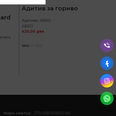
Адитив за гориво
Агрокулт
dard
PTZ
Адитиви
,
ABRO
1.400,00
ABRO
420,00
ден
SKU:
6165
Timers
,
ДОДАЈ ВО КОШНИЦА
SKU:
IC-509
А
Жиро сметка:
270-0587419001-84