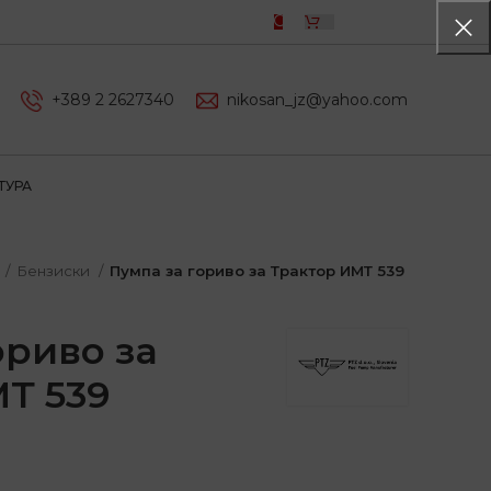
0,00
ДЕН
+389 2 2627340
nikosan_jz@yahoo.com
ТУРА
Бензиски
Пумпа за гориво за Трактор ИМТ 539
ориво за
Т 539