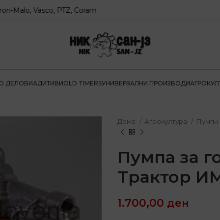
alo, Vasco, PTZ, Coram
О ДЕЛОВИ
АДИТИВИ
OLD TIMERS
УНИВЕРЗАЛНИ ПРОИЗВОДИ
АГРОКУЛ
Дома
Агрокултура
Пумпи
Пумпа за г
Трактор ИМ
1.700,00
ден