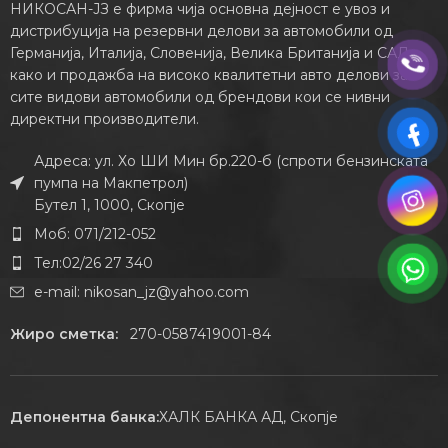
НИКОСАН-ЈЗ е фирма чија основна дејност е увоз и
дистрибуција на резервни делови за автомобили од
Германија, Италија, Словенија, Велика Британија и САД,
како и продажба на високо квалитетни авто делови за
сите видови автомобили од брендови кои се нивни
директни производители.
Адреса: ул. Хо ШИ Мин бр.220-б (спроти бензинската
пумпа на Макпетрол)
Бутел 1, 1000, Скопје
Моб: 071/212-052
Тел:02/26 27 340
e-mail:
nikosan_jz@yahoo.com
Жиро сметка:
270-0587419001-84
Депонентна банка:
ХАЛК БАНКА АД, Скопје