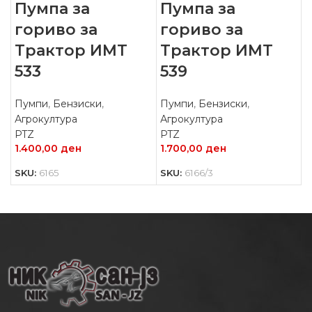
Пумпа за
Пумпа за
гориво за
гориво за
Трактор ИМТ
Трактор ИМТ
533
539
Пумпи
,
Бензиски
,
Пумпи
,
Бензиски
,
Агрокултура
Агрокултура
PTZ
PTZ
1.400,00
ден
1.700,00
ден
SKU:
6165
SKU:
6166/3