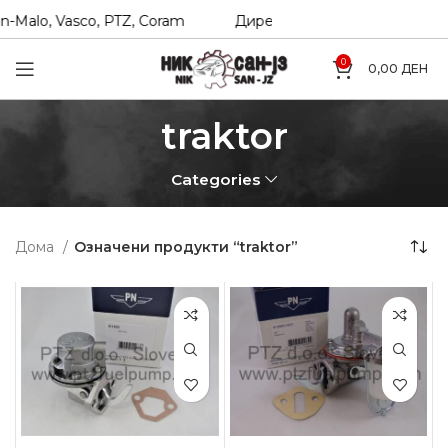
-Malo, Vasco, PTZ, Coram
Директни увозници на Hexol, T
0
0,00
ДЕН
traktor
Categories
Дома
Означени продукти “traktor”