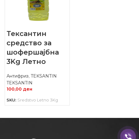
Тексантин
средство за
шофершајбна
3Kg Летно
Антифриз
,
TEKSANTIN
TEKSANTIN
100,00
ден
SKU:
Sredstvo Letno 3Kg