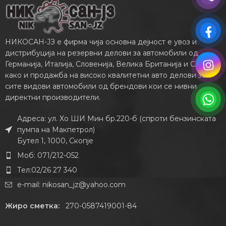
НИКОСАН-ЈЗ е фирма чија основна дејност е увоз и
дистрибуција на резервни делови за автомобили од
Германија, Италија, Словенија, Велика Британија и САД,
како и продажба на високо квалитетни авто делови за
сите видови автомобили од брендови кои се нивни
директни производители.
Адреса: ул. Хо ШИ Мин бр.220-б (спроти бензинската
пумпа на Макпетрол)
Бутел 1, 1000, Скопје
Моб: 071/212-052
Тел:02/26 27 340
e-mail:
nikosan_jz@yahoo.com
Жиро сметка:
270-0587419001-84