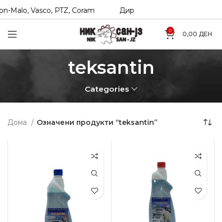
n-Malo, Vasco, PTZ, Coram
Директни увозници на Hexol, 
0
0,00
ДЕН
teksantin
Categories
Дома
Означени продукти “teksantin”