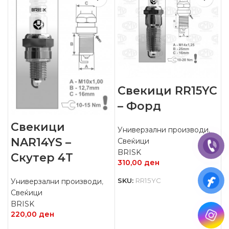
Свекици RR15YC
– Форд
Свекици
Универзални производи
,
NAR14YS –
Свеќици
BRISK
Скутер 4Т
310,00
ден
SKU:
RR15YC
Универзални производи
,
Свеќици
BRISK
220,00
ден