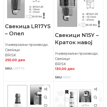
Свекица LR17YS
– Опел
Свекици N15Y –
Краток навој
Универзални производи
,
Свеќици
Универзални производи
,
BRISK
Свеќици
250,00
ден
BRISK
SKU:
LR17YS
130,00
ден
SKU:
N15Y