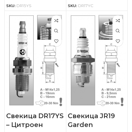
SKU:
DR15YS
SKU:
DR17YC
Свекица DR17YS
Свекица JR19
– Цитроен
Garden