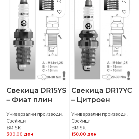
Свекица DR15YS
Свекица DR17YC
– Фиат плин
– Цитроен
Универзални производи
,
Универзални производи
,
Свеќици
Свеќици
BRISK
BRISK
300,00
ден
150,00
ден