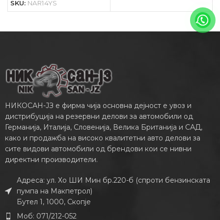
SKU:
NAR14YS
НИКОСАН-ЈЗ е фирма чија основна дејност е увоз и
дистрибуција на резервни делови за автомобили од
Германија, Италија, Словенија, Велика Британија и САД,
како и продажба на високо квалитетни авто делови за
сите видови автомобили од брендови кои се нивни
директни производители.
Адреса: ул. Хо ШИ Мин бр.220-б (спроти бензинската
пумпа на Макпетрол)
Бутел 1, 1000, Скопје
Моб: 071/212-052