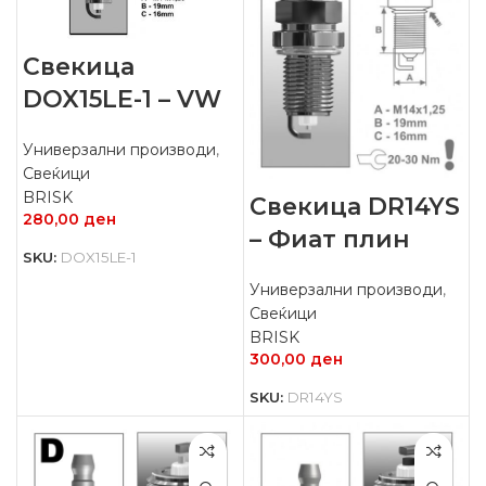
Свекица
DOX15LE-1 – VW
Универзални производи
,
Свеќици
BRISK
Свекица DR14YS
280,00
ден
– Фиат плин
SKU:
DOX15LE-1
Универзални производи
,
Свеќици
BRISK
300,00
ден
SKU:
DR14YS