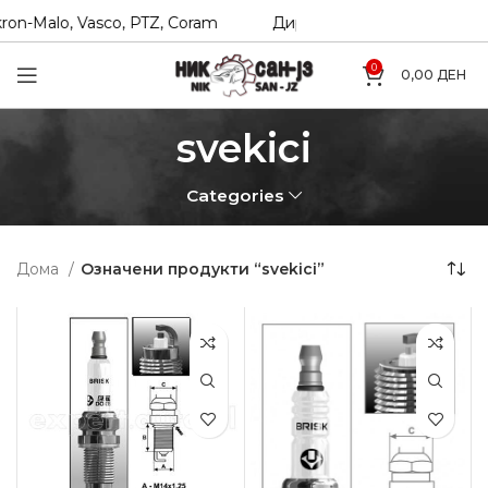
n-Malo, Vasco, PTZ, Coram
Директни увозници на Hexol, T
0
0,00
ДЕН
svekici
Categories
Дома
Означени продукти “svekici”