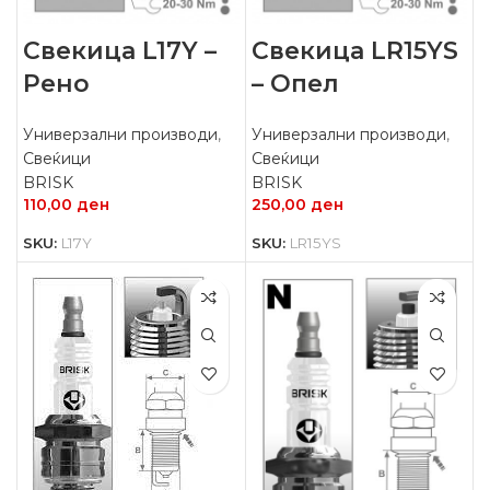
Свекица L17Y –
Свекица LR15YS
Рено
– Опел
Универзални производи
,
Универзални производи
,
Свеќици
Свеќици
BRISK
BRISK
110,00
ден
250,00
ден
SKU:
L17Y
SKU:
LR15YS