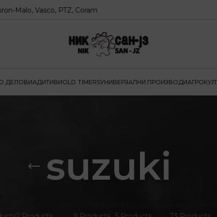
alo, Vasco, PTZ, Coram
О ДЕЛОВИ
АДИТИВИ
OLD TIMERS
УНИВЕРЗАЛНИ ПРОИЗВОДИ
АГРОКУЛ
suzuki
ИВИ
АКУМУЛАТОРИ
АНТИФРИЗ
АВТО ДЕЛОВИ
МОТОРНИ М
ducts
2 Products
9 Products
5 Products
73 Products