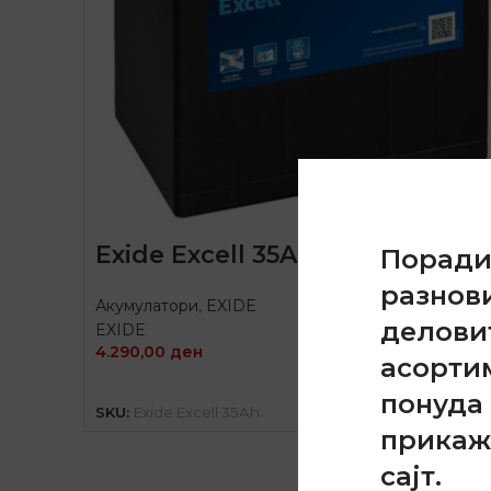
Exide Excell 35Ah
Порад
разнов
Акумулатори
,
EXIDE
делови
EXIDE
4.290,00
ден
асорти
ДОДАЈ ВО КОШНИЦА
понуда 
SKU:
Exide Excell 35Ah
прикаж
сајт.