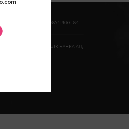
oo.com
Жиро сметка:
270-0587419001-84
Депонентна банка:
ХАЛК БАНКА АД,
Скопје