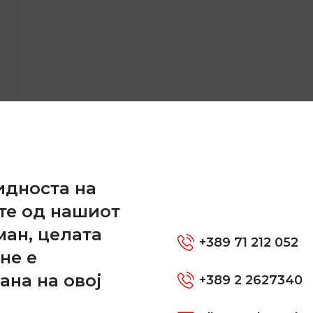
и
идноста на
те од нашиот
ман, целата
+389 71 212 052
не е
ана на овој
+389 2 2627340