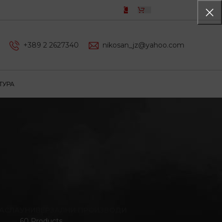
0,00
ДЕН
+389 2 2627340
nikosan_jz@yahoo.com
ТУРА
АСЛА
УНИВЕРЗАЛНИ ПРОИЗВОДИ
60 Products