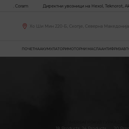
Z, Coram
Директни увозници на Hexol, Teknorot, Akron-M
Хо Ши Мин 220-Б, Скопје, Северна Македонија
ПОЧЕТНА
АКУМУЛАТОРИ
МОТОРНИ МАСЛА
АНТИФРИЗ
АВТ
OLD TIMERS
АГРОКУЛТУРА
АДИТ
18 Products
24 Products
20 Pro