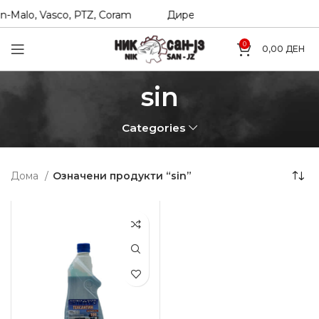
-Malo, Vasco, PTZ, Coram
Директни увозници на Hexol, T
0
0,00
ДЕН
sin
Categories
Дома
Означени продукти “sin”