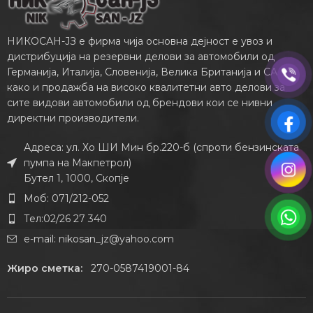
НИКОСАН-ЈЗ е фирма чија основна дејност е увоз и
дистрибуција на резервни делови за автомобили од
Германија, Италија, Словенија, Велика Британија и САД,
како и продажба на високо квалитетни авто делови за
сите видови автомобили од брендови кои се нивни
директни производители.
Адреса: ул. Хо ШИ Мин бр.220-б (спроти бензинската
пумпа на Макпетрол)
Бутел 1, 1000, Скопје
Моб: 071/212-052
Тел:02/26 27 340
e-mail:
nikosan_jz@yahoo.com
Жиро сметка:
270-0587419001-84