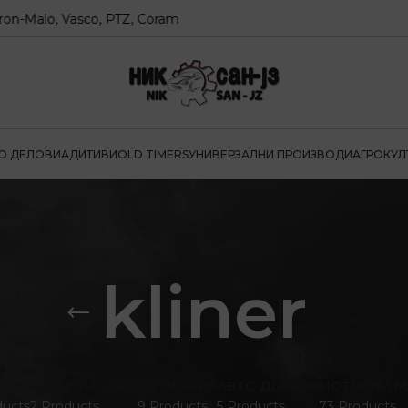
alo, Vasco, PTZ, Coram
О ДЕЛОВИ
АДИТИВИ
OLD TIMERS
УНИВЕРЗАЛНИ ПРОИЗВОДИ
АГРОКУЛ
kliner
ИВИ
АКУМУЛАТОРИ
АНТИФРИЗ
АВТО ДЕЛОВИ
МОТОРНИ М
ducts
2 Products
9 Products
5 Products
73 Products