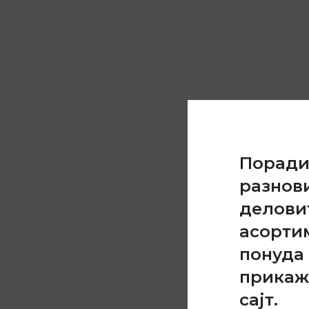
Порад
разнов
делови
асорти
понуда 
прикаж
сајт.