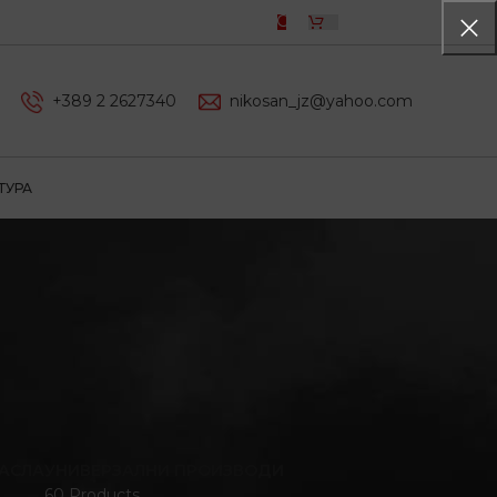
0,00
ДЕН
+389 2 2627340
nikosan_jz@yahoo.com
ТУРА
АСЛА
УНИВЕРЗАЛНИ ПРОИЗВОДИ
60 Products