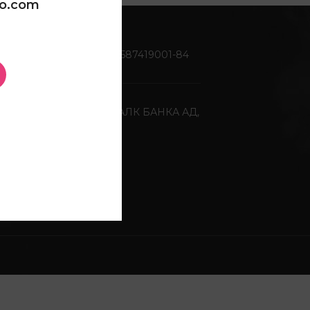
oo.com
Жиро сметка:
270-0587419001-84
Депонентна банка:
ХАЛК БАНКА АД,
Скопје