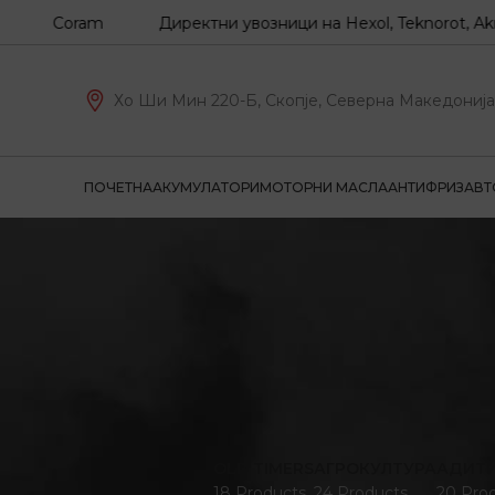
Z, Coram
Директни увозници на Hexol, Teknorot, Akron-M
Хо Ши Мин 220-Б, Скопје, Северна Македонија
ПОЧЕТНА
АКУМУЛАТОРИ
МОТОРНИ МАСЛА
АНТИФРИЗ
АВТ
OLD TIMERS
АГРОКУЛТУРА
АДИТ
18 Products
24 Products
20 Pro