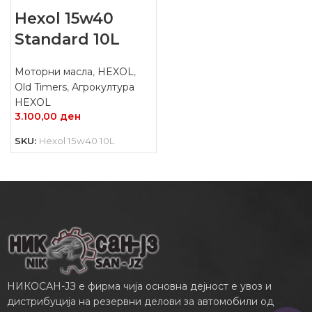
Hexol 15w40
Standard 10L
Моторни масла
,
HEXOL
,
Old Timers
,
Агрокултура
HEXOL
3.100,00
ден
SKU:
Hexol 15w40 10L
НИКОСАН-ЈЗ е фирма чија основна дејност е увоз и
дистрибуција на резервни делови за автомобили од