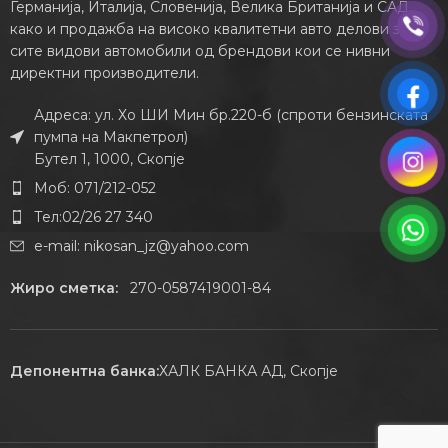
Германија, Италија, Словенија, Велика Британија и САД,
како и продажба на високо квалитетни авто делови за
сите видови автомобили од брендови кои се нивни
директни производители.
Адреса: ул. Хо ШИ Мин бр.220-б (спроти бензинската
пумпа на Макпетрол)
Бутел 1, 1000, Скопје
Моб: 071/212-052
Тел:02/26 27 340
e-mail:
nikosan_jz@yahoo.com
Жиро сметка:
270-0587419001-84
Депонентна банка:
ХАЛК БАНКА АД, Скопје