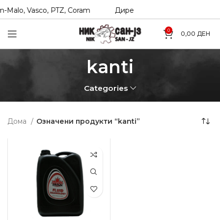
-Malo, Vasco, PTZ, Coram
Директни увозници на Hexol, T
0
0,00
ДЕН
kanti
Categories
Дома
Означени продукти “kanti”