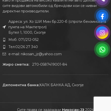
како и продажба на високо квалитетни авто делови за
сите видови автомобили од брендови кои се нивни
директни производители.
Адреса: ул. Хо ШИ Мин бр.220-б (спроти бензинската
пумпа на Макпетрол)
Бутел 1, 1000, Скопје
Моб: 071/212-052
Тел:02/26 27 340
e-mail:
nikosan_jz@yahoo.com
Жиро сметка:
270-0587419001-84
Депонентна банка:
ХАЛК БАНКА АД, Скопје
Сите права се задржани
Никосан-ЈЗ
2024