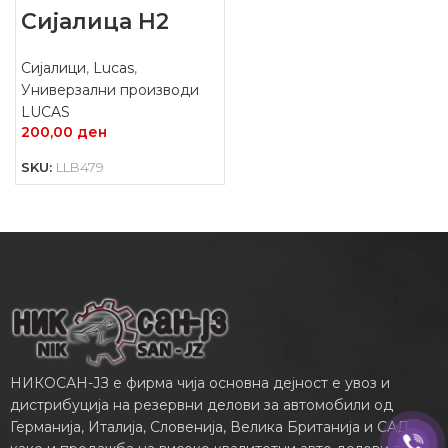
Сијалица H2
Сијалици
,
Lucas
,
Универзални производи
LUCAS
200,00
ден
SKU:
LLB479
НИКОСАН-ЈЗ е фирма чија основна дејност е увоз и
дистрибуција на резервни делови за автомобили од
Германија, Италија, Словенија, Велика Британија и САД,