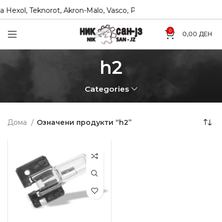
Hexol, Teknorot, Akron-Malo, Vasco, PTZ, Coram
Директн
0
0,00
ДЕН
h2
Categories
Дома
Означени продукти “h2”