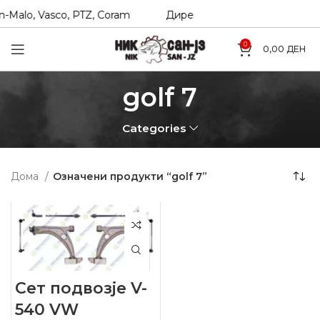
-Malo, Vasco, PTZ, Coram
Директни увозници на Hexol, T
0
0,00
ДЕН
golf 7
Categories
Дома
Означени продукти “golf 7”
Сет подвозје V-
540 VW