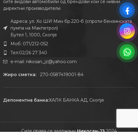
сите видови автомобили од брендови кои се нивни
директни производители.
Адреса: ул. Хо ШИ Мин бр.220-б (спроти бензинската
пумпа на Макпетрол)
Бутел 1, 1000, Скопје
Моб: 071/212-052
Тел:02/26 27 340
e-mail:
nikosan_jz@yahoo.com
Жиро сметка:
270-0587419001-84
Депонентна банка:
ХАЛК БАНКА АД, Скопје
Сите права се задржани
Никосан-ЈЗ
2024