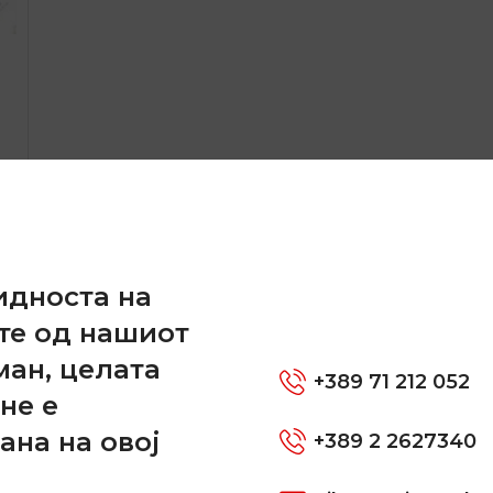
и
идноста на
те од нашиот
ман, целата
+389 71 212 052
не е
ана на овој
+389 2 2627340