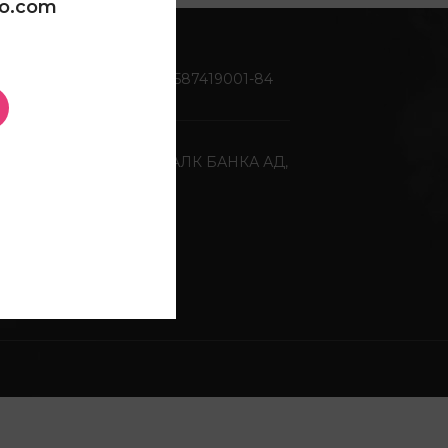
oo.com
Жиро сметка:
270-0587419001-84
Депонентна банка:
ХАЛК БАНКА АД,
Скопје