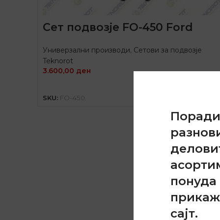
Сет подвозје FO-450 Ford
Универзални производи
,
Сетови за подвозје
Teknorot
3.600,00
ден
ДОДАЈ ВО КОШНИЦА
SKU:
FO-450
Порад
разнов
делови
асорти
понуда 
прикаж
сајт.