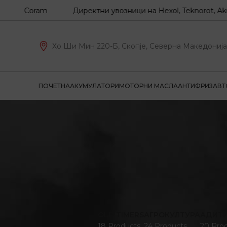
Z, Coram
Директни увозници на Hexol, Teknorot, Akron-M
Хо Ши Мин 220-Б, Скопје, Северна Македонија
ПОЧЕТНА
АКУМУЛАТОРИ
МОТОРНИ МАСЛА
АНТИФРИЗ
АВТ
OLD TIMERS
АГРОКУЛТУРА
АДИТ
18 Products
24 Products
20 Pro