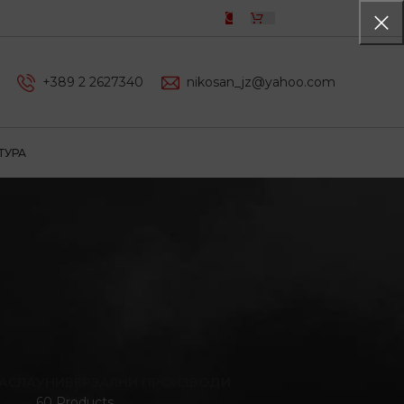
0,00
ДЕН
+389 2 2627340
nikosan_jz@yahoo.com
ТУРА
АСЛА
УНИВЕРЗАЛНИ ПРОИЗВОДИ
60 Products