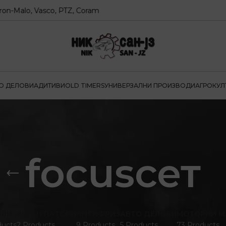
alo, Vasco, PTZ, Coram
О ДЕЛОВИ
АДИТИВИ
OLD TIMERS
УНИВЕРЗАЛНИ ПРОИЗВОДИ
АГРОКУЛ
focusсет
ИВИ
АКУМУЛАТОРИ
АНТИФРИЗ
АВТО ДЕЛОВИ
МОТОРНИ М
ducts
2 Products
9 Products
5 Products
73 Products