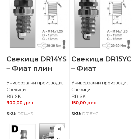
Свекица DR14YS
Свекица DR15YC
– Фиат плин
– Фиат
Универзални производи
,
Универзални производи
,
Свеќици
Свеќици
BRISK
BRISK
300,00
ден
150,00
ден
SKU:
DR14YS
SKU:
DR15YC