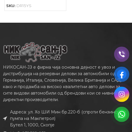
SKU:
DR15YS
НИКОСАН-ЈЗ е фирма чија основна дејност е увоз и
дистрибуција на резервни делови за автомобили од
Германија, Италија, Словенија, Велика Британија и САД,
како и продажба на високо квалитетни авто делови за
сите видови автомобили од брендови кои се нивни
директни производители.
Адреса: ул. Хо ШИ Мин бр.220-б (спроти бензинската
пумпа на Макпетрол)
Бутел 1, 1000, Скопје