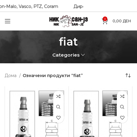
n-Malo, Vasco, PTZ, Coram
Директни увозници на Hexol, T
0
0,00
ДЕН
fiat
Categories
Дома
Означени продукти “fiat”