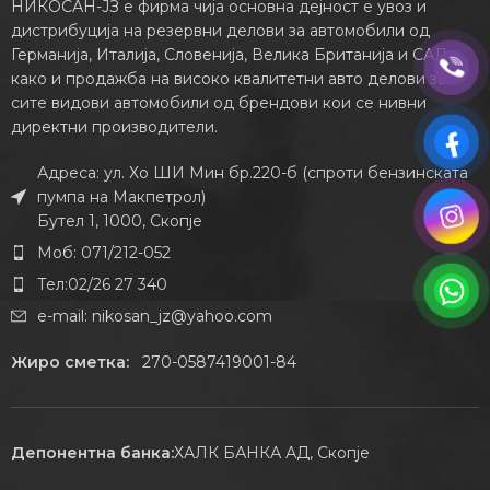
НИКОСАН-ЈЗ е фирма чија основна дејност е увоз и
дистрибуција на резервни делови за автомобили од
Германија, Италија, Словенија, Велика Британија и САД,
како и продажба на високо квалитетни авто делови за
сите видови автомобили од брендови кои се нивни
директни производители.
Адреса: ул. Хо ШИ Мин бр.220-б (спроти бензинската
пумпа на Макпетрол)
Бутел 1, 1000, Скопје
Моб: 071/212-052
Тел:02/26 27 340
e-mail:
nikosan_jz@yahoo.com
Жиро сметка:
270-0587419001-84
Депонентна банка:
ХАЛК БАНКА АД, Скопје