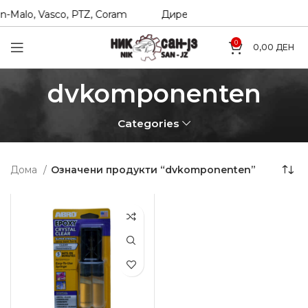
-Malo, Vasco, PTZ, Coram
Директни увозници на Hexol, T
0
0,00
ДЕН
dvkomponenten
Categories
Дома
Означени продукти “dvkomponenten”