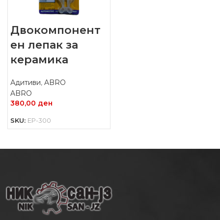
Двокомпонент
ен лепак за
керамика
Адитиви
,
ABRO
ABRO
380,00
ден
SKU:
EP-300