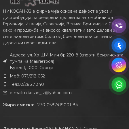
НИКОСАН-ЈЗ е фирма чија основна дејност е увоз и
дистрибуција на резервни делови за автомобили од
Германија, Италија, Словенија, Велика Британија и САД,
како и продажба на високо квалитетни авто делови за
сите видови автомобили од брендови кои се нивни
директни производители.
Адреса: ул. Хо ШИ Мин бр.220-б (спроти бензинската
пумпа на Макпетрол)
Бутел 1, 1000, Скопје
Моб: 071/212-052
Тел:02/26 27 340
e-mail:
nikosan_jz@yahoo.com
Жиро сметка:
270-0587419001-84
Депонентна банка:
ХАЛК БАНКА АД, Скопје