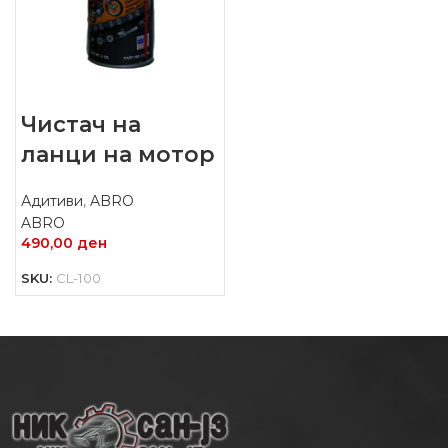
Чистач на
ланци на мотор
Адитиви
,
ABRO
ABRO
490,00
ден
SKU:
CL-100