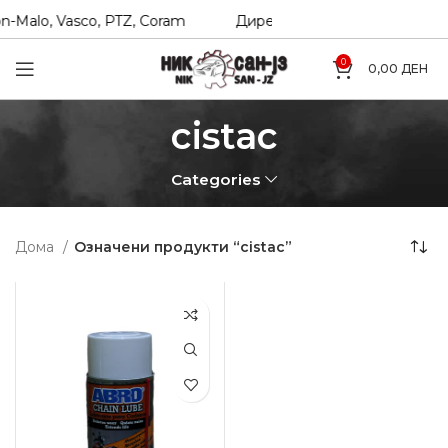
n-Malo, Vasco, PTZ, Coram
Директни увозници на Hexol, T
0
0,00
ДЕН
cistac
Categories
Дома
Означени продукти “cistac”