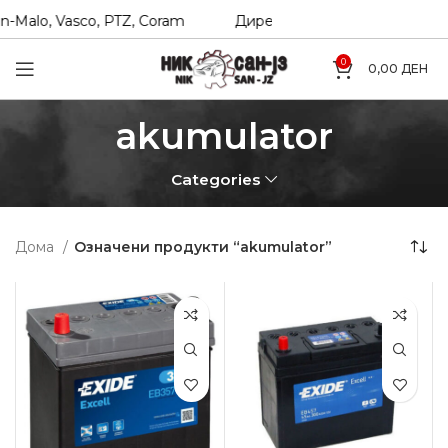
-Malo, Vasco, PTZ, Coram
Директни увозници на Hexol, T
0
0,00
ДЕН
akumulator
Categories
Дома
Означени продукти “akumulator”