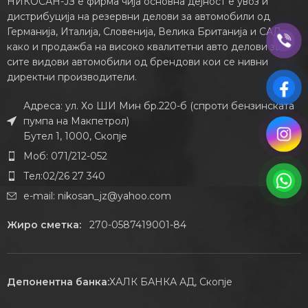
НИКОСАН-ЈЗ е фирма чија основна дејност е увоз и
дистрибуција на резервни делови за автомобили од
Германија, Италија, Словенија, Велика Британија и САД,
како и продажба на високо квалитетни авто делови за
сите видови автомобили од брендови кои се нивни
директни производители.
Адреса: ул. Хо ШИ Мин бр.220-б (спроти бензинската
пумпа на Макпетрол)
Бутел 1, 1000, Скопје
Моб: 071/212-052
Тел:02/26 27 340
e-mail:
nikosan_jz@yahoo.com
Жиро сметка:
270-0587419001-84
Депонентна банка:
ХАЛК БАНКА АД, Скопје