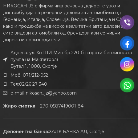
НИКОСАН-ЈЗ е фирма чија основна дејност е увоз и
дистрибуција на резервни делови за автомобили од
Германија, Италија, Словенија, Велика Британија и САД,
како и продажба на високо квалитетни авто делови за
сите видови автомобили од брендови кои се нивни
директни производители.
Адреса: ул. Хо ШИ Мин бр.220-б (спроти бензинската
пумпа на Макпетрол)
Бутел 1, 1000, Скопје
Моб: 071/212-052
Тел:02/26 27 340
e-mail:
nikosan_jz@yahoo.com
Жиро сметка:
270-0587419001-84
Депонентна банка:
ХАЛК БАНКА АД, Скопје