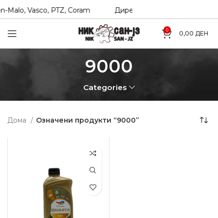
n-Malo, Vasco, PTZ, Coram
Директни увозници на Hexol, T
0
0,00
ДЕН
9000
Categories
Дома
Означени продукти “9000”