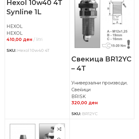
Hexol 10w40 4T
Synline 1L
HEXOL
HEXOL
410,00
ден
litri
SKU:
Hexol 10w40 4T
Свекица BR12YC
– 4Т
Универзални производи
,
Свеќици
BRISK
320,00
ден
SKU:
BR12YC