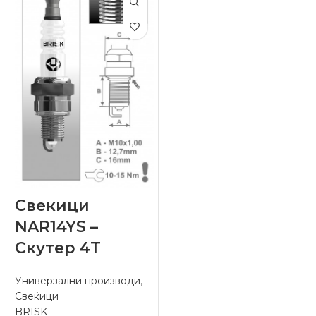
Свекици
NAR14YS –
Скутер 4Т
Универзални производи
,
Свеќици
BRISK