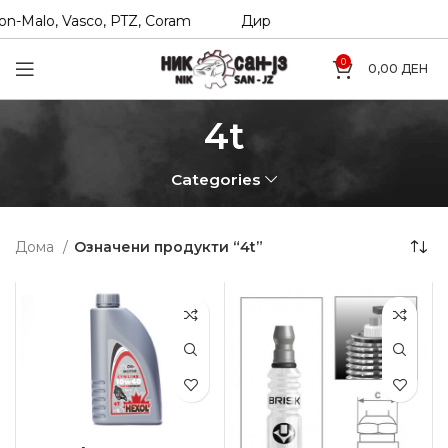
n-Malo, Vasco, PTZ, Coram
Директни увозници на Hexol, 
0
0,00
ДЕН
4t
Categories
Дома
Означени продукти “4t”