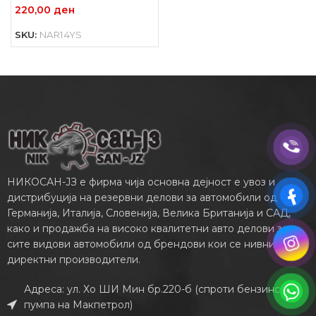
220,00
ден
SKU:
NAR14YS
НИКОСАН-ЈЗ е фирма чија основна дејност е увоз и
дистрибуција на резервни делови за автомобили од
Германија, Италија, Словенија, Велика Британија и САД,
како и продажба на високо квалитетни авто делови за
сите видови автомобили од брендови кои се нивни
директни производители.
Адреса: ул. Хо ШИ Мин бр.220-б (спроти бензинската
пумпа на Макпетрол)