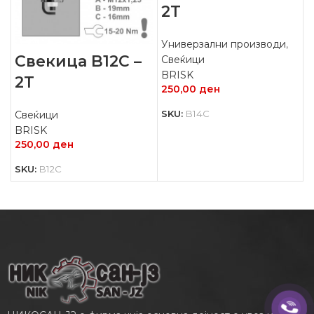
2Т
Универзални производи
,
Свекица B12C –
Свеќици
BRISK
2Т
250,00
ден
SKU:
B14C
Свеќици
BRISK
250,00
ден
SKU:
B12C