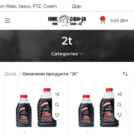
n-Malo, Vasco, PTZ, Coram
Директни увозници на Hexol, 
0
0,00
ДЕН
2t
Categories
Дома
Означени продукти “2t”