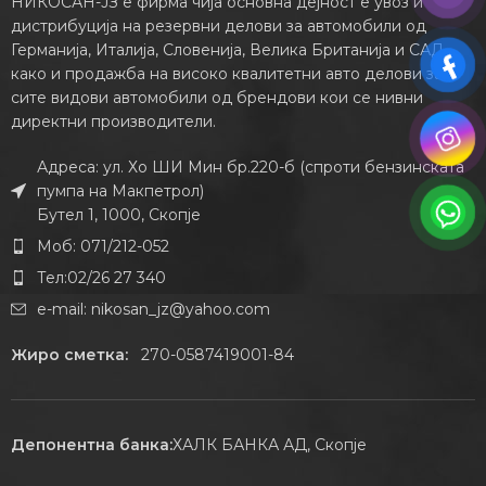
НИКОСАН-ЈЗ е фирма чија основна дејност е увоз и
дистрибуција на резервни делови за автомобили од
Германија, Италија, Словенија, Велика Британија и САД,
како и продажба на високо квалитетни авто делови за
сите видови автомобили од брендови кои се нивни
директни производители.
Адреса: ул. Хо ШИ Мин бр.220-б (спроти бензинската
пумпа на Макпетрол)
Бутел 1, 1000, Скопје
Моб: 071/212-052
Тел:02/26 27 340
e-mail:
nikosan_jz@yahoo.com
Жиро сметка:
270-0587419001-84
Депонентна банка:
ХАЛК БАНКА АД, Скопје