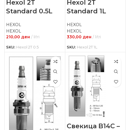
Hexol 2T
Hexol 2T
Standard 0.5L
Standard 1L
HEXOL
HEXOL
HEXOL
HEXOL
210,00
ден
litri
330,00
ден
litri
SKU:
Hexol 2T 0.5
SKU:
Hexol 2T 1L
Свекица B14C –